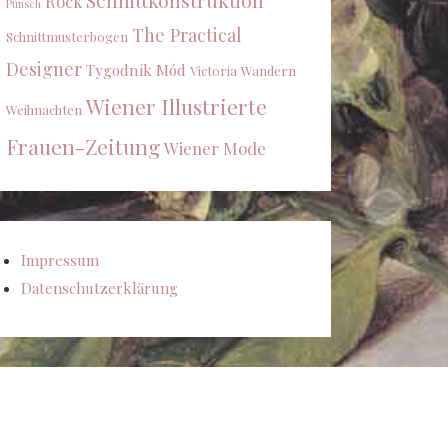
Schnittkonstruktion
Rock
Punsch
The Practical
Schnittmusterbogen
Designer
Tygodnik Mód
Victoria
Wandern
Wiener Illustrierte
Weihnachten
Frauen-Zeitung
Wiener Mode
Impressum
Datenschutzerklärung