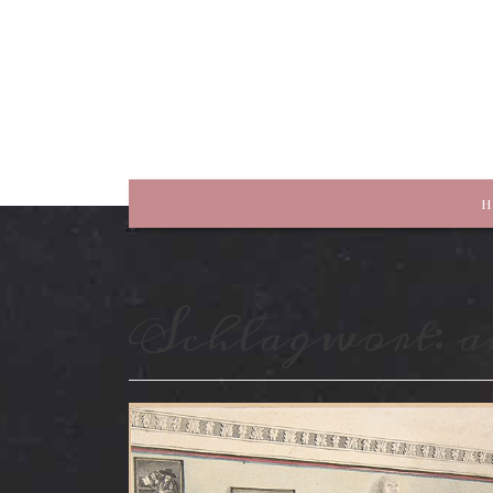
rewriting history
H
Schlagwort:
a