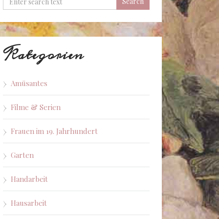
Kategorien
Amüsantes
Filme & Serien
Frauen im 19. Jahrhundert
Garten
Handarbeit
Hausarbeit