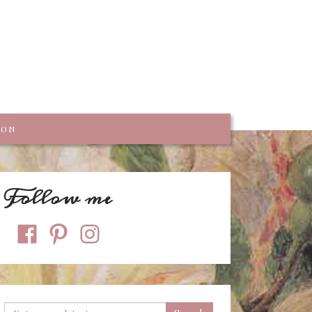
trumpf
KON
Follow me
facebook
pinterest
instagram