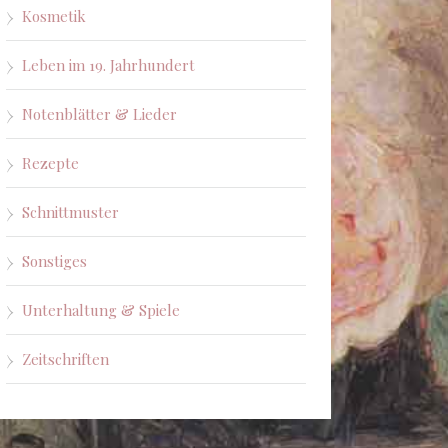
Kosmetik
Leben im 19. Jahrhundert
Notenblätter & Lieder
Rezepte
Schnittmuster
Sonstiges
Unterhaltung & Spiele
Zeitschriften