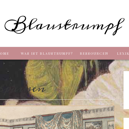
Blaus
OME
WAS IST BLAUSTRUMPF?
RESSOURCEN
LEXI
bpausen