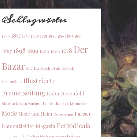
Schlagwörter
1857
1895
1849
1858
1868
1881
1886
1896
1889
Der
1898
1918
1899
1897
1900
1908
Bazar
Ehe
Fisch
Frau
Gebäck
Eier
Illustrierte
Gesundheit
Frauenzeitung
Isidor Rosenfeld
Kuchen
La Couturière
Kirschen
Kragen
Marmelade
Mode
Pariser
Mode und Heim
Ochsenzunge
Periodicals
Damenkleider Magazin