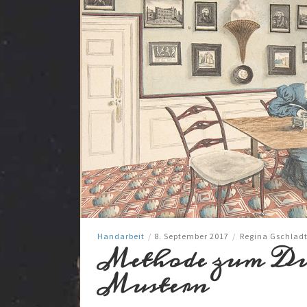
Handarbeit
/
8. September 2017
/
Regina Gschlad
Methode zum Du
Mustern