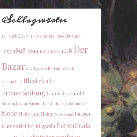
Schlagwörter
1857
1895
1849
1858
1868
1881
1886
1896
1889
Der
1898
1918
1899
1897
1900
1908
Bazar
Ehe
Fisch
Frau
Gebäck
Eier
Illustrierte
Gesundheit
Frauenzeitung
Isidor Rosenfeld
Kuchen
La Couturière
Kirschen
Kragen
Marmelade
Mode
Pariser
Mode und Heim
Ochsenzunge
Periodicals
Damenkleider Magazin