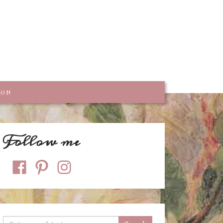
trumpf
KON
Follow me
facebook
pinterest
instagram