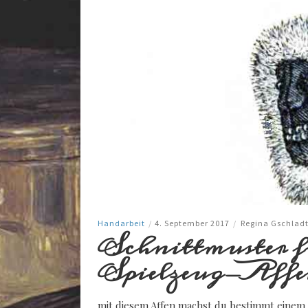
Handarbeit
/
4. September 2017
/
Regina Gschlad
Schnittmuster fü
Spielzeug-Affe
mit diesem Affen machst du bestimmt einem