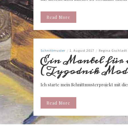
Read More
Schnittmuster
/
1. August 2017
/
Regina Gschladt
Ein Mantel für 
(Tygodnik Mod 
Ich starte mein Schnittmusterprojekt mit d
Read More