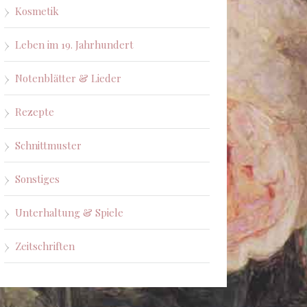
Kosmetik
Leben im 19. Jahrhundert
Notenblätter & Lieder
Rezepte
Schnittmuster
Sonstiges
Unterhaltung & Spiele
Zeitschriften