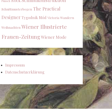
Schnittkonstruktion
Rock
Punsch
The Practical
Schnittmusterbogen
Designer
Tygodnik Mód
Victoria
Wandern
Wiener Illustrierte
Weihnachten
Frauen-Zeitung
Wiener Mode
Impressum
Datenschutzerklärung