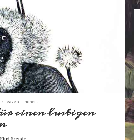
t
/
Leave a comment
r einen lustigen
n
 Kind Freude