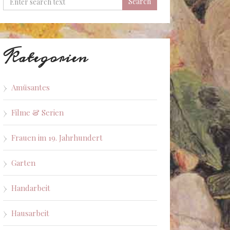
Kategorien
Amüsantes
Filme & Serien
Frauen im 19. Jahrhundert
Garten
Handarbeit
Hausarbeit