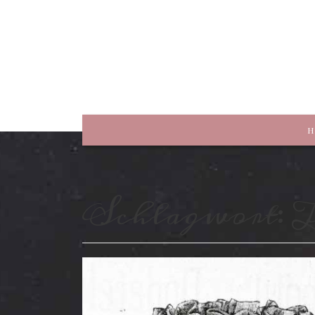
rewriting history
H
Schlagwort:
T