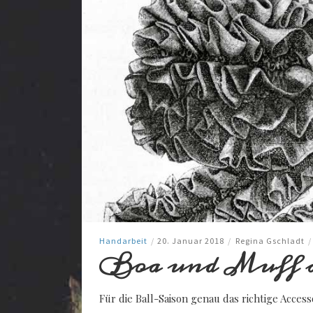
Handarbeit
/
20. Januar 2018
/
Regina Gschladt
/
Boa und Muff a
Für die Ball-Saison genau das richtige Access