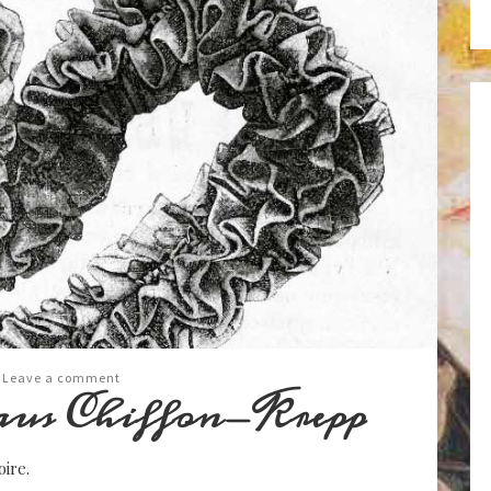
Leave a comment
us Chiffon-Krepp
oire.