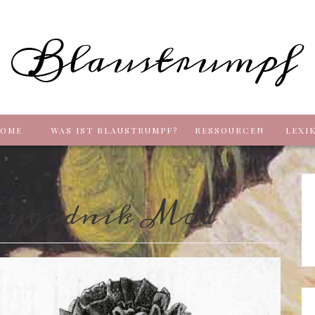
Blaus
OME
WAS IST BLAUSTRUMPF?
RESSOURCEN
LEXI
ygodnik Mód