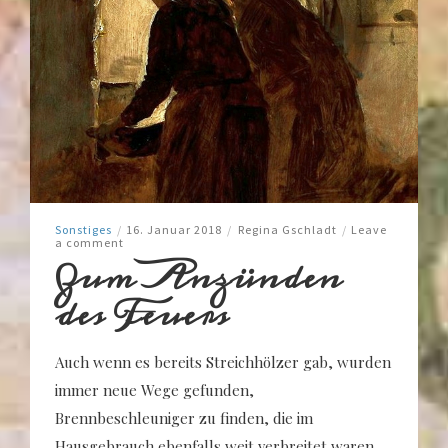
Sonstiges
/
16. Januar 2018
/
Regina Gschladt
/
Leave
a comment
Zum Anzünden
des Feuers
Auch wenn es bereits Streichhölzer gab, wurden
immer neue Wege gefunden,
Brennbeschleuniger zu finden, die im
Hausgebrauch ebenfalls weit verbreitet waren.