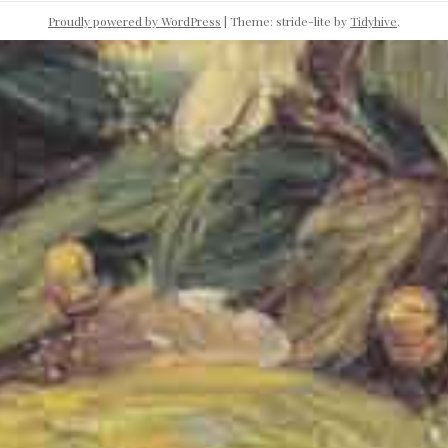
Proudly powered by WordPress
|
Theme: stride-lite by
Tidyhive
.