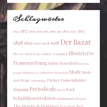
Schlagwörter
1857
1897
1895
1849
1858
1868
1881
1886
1896
1889
Der Bazar
1898
1918
1899
1900
1908
Illustrierte
Ehe
Fisch
Frau
Gebäck
Gesundheit
Eier
Frauenzeitung
Isidor Rosenfeld
Kirschen
Mode
Mode
Kuchen
La Couturière
Kragen
Marmelade
Pariser Damenkleider
und Heim
Ochsenzunge
Periodicals
Magazin
Rock
Punsch
Schnittkonstruktion
Schnittmusterbogen
The Practical Designer
Tygodnik Mód