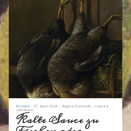
Rezepte
/
27. April 2018
/
Regina Gschladt
/
Leave a
comment
Kalte Sauce zu
Fischen oder