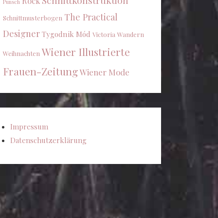
Schnittkonstruktion
Rock
Punsch
The Practical
Schnittmusterbogen
Designer
Tygodnik Mód
Victoria
Wandern
Wiener Illustrierte
Weihnachten
Frauen-Zeitung
Wiener Mode
Impressum
Datenschutzerklärung