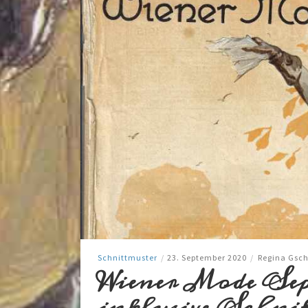
Schnittmuster
/
23. September 2020
/
Regina Gsch
Wiener Mode Sept
inklusive Schni