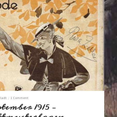
ladt
/
1 Comment
ember 1915 –
ttmusterbogen