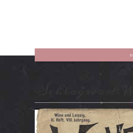
rewriting history
H
Schlagwort:
W