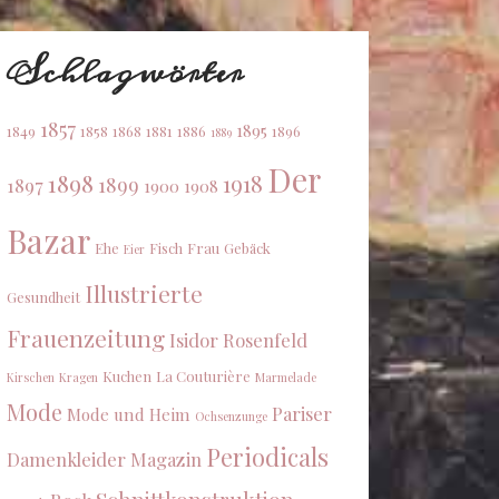
Schlagwörter
1857
1895
1849
1858
1868
1881
1886
1896
1889
Der
1898
1918
1899
1897
1900
1908
Bazar
Ehe
Fisch
Frau
Gebäck
Eier
Illustrierte
Gesundheit
Frauenzeitung
Isidor Rosenfeld
Kuchen
La Couturière
Kirschen
Kragen
Marmelade
Mode
Pariser
Mode und Heim
Ochsenzunge
Periodicals
Damenkleider Magazin