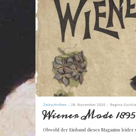
Zeitschriften
/
28. November 2020
/
Regina Gschl
Wiener Mode 1895
Obwohl der Einband dieses Magazins leider s