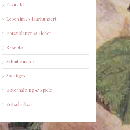
Kosmetik
Leben im 19. Jahrhundert
Notenblätter & Lieder
Rezepte
Schnittmuster
Sonstiges
Unterhaltung & Spiele
Zeitschriften