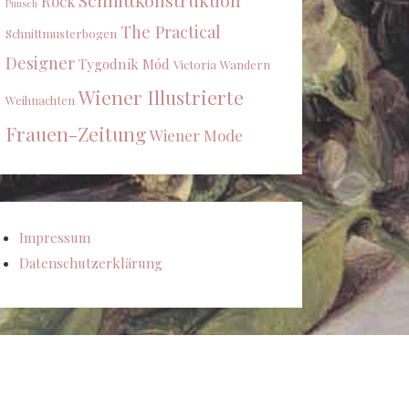
Schnittkonstruktion
Rock
Punsch
The Practical
Schnittmusterbogen
Designer
Tygodnik Mód
Victoria
Wandern
Wiener Illustrierte
Weihnachten
Frauen-Zeitung
Wiener Mode
Impressum
Datenschutzerklärung