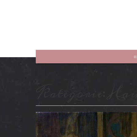
rewriting history
H
Kategorie:
Hau