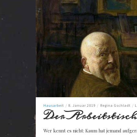
Hausarbeit
/
8. Januar 2019
/
Regina Gschladt
/
Der Arbeitstisc
Wer kennt es nicht: Kaum hat jemand aufgerä