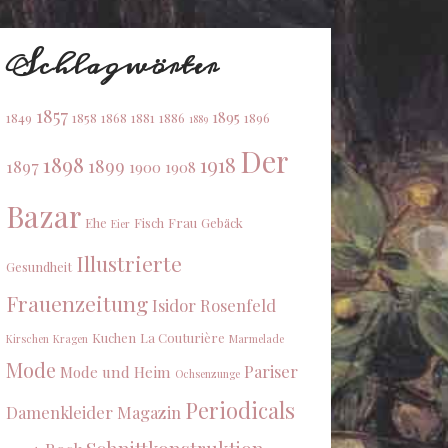
Schlagwörter
1857
1895
1849
1858
1868
1881
1886
1896
1889
Der
1898
1918
1899
1897
1900
1908
Bazar
Ehe
Fisch
Frau
Gebäck
Eier
Illustrierte
Gesundheit
Frauenzeitung
Isidor Rosenfeld
Kuchen
La Couturière
Kirschen
Kragen
Marmelade
Mode
Pariser
Mode und Heim
Ochsenzunge
Periodicals
Damenkleider Magazin