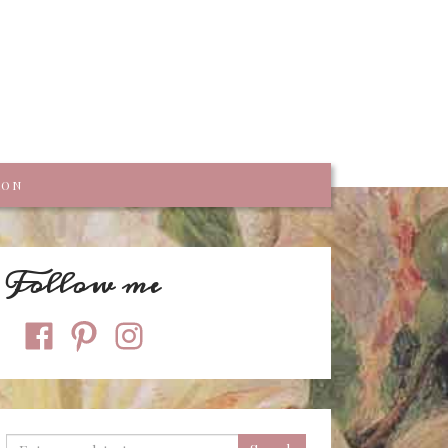
trumpf
KON
Follow me
facebook
pinterest
instagram