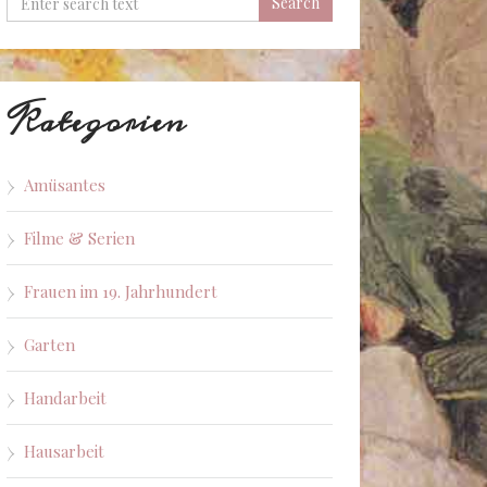
Kategorien
Amüsantes
Filme & Serien
Frauen im 19. Jahrhundert
Garten
Handarbeit
Hausarbeit