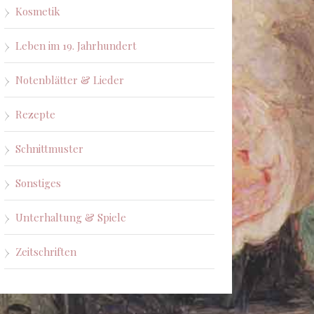
Kosmetik
Leben im 19. Jahrhundert
Notenblätter & Lieder
Rezepte
Schnittmuster
Sonstiges
Unterhaltung & Spiele
Zeitschriften