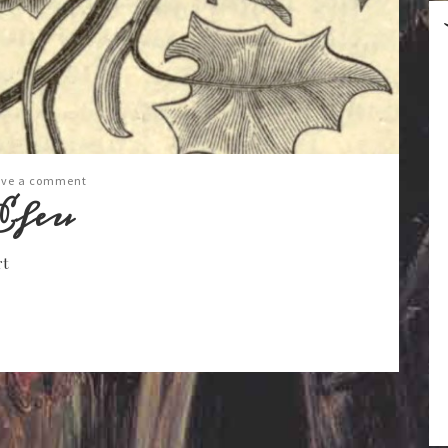
ave a comment
Efeu
rt