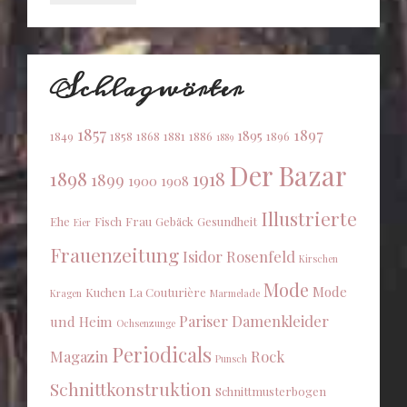
Schlagwörter
1857
1897
1895
1849
1858
1868
1881
1886
1896
1889
Der Bazar
1898
1918
1899
1900
1908
Illustrierte
Ehe
Fisch
Frau
Gebäck
Gesundheit
Eier
Frauenzeitung
Isidor Rosenfeld
Kirschen
Mode
Mode
Kuchen
La Couturière
Kragen
Marmelade
Pariser Damenkleider
und Heim
Ochsenzunge
Periodicals
Magazin
Rock
Punsch
Schnittkonstruktion
Schnittmusterbogen