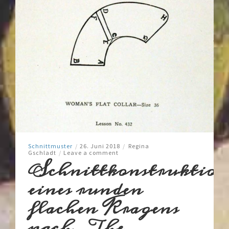
Schnittmuster
/
26. Juni 2018
/
Regina
Gschladt
/
Leave a comment
Schnittkonstruktion
eines runden
flachen Kragens
nach „The