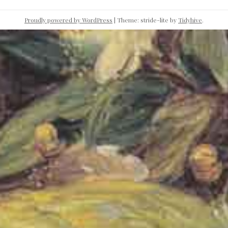
Proudly powered by WordPress
|
Theme: stride-lite by
Tidyhive
.