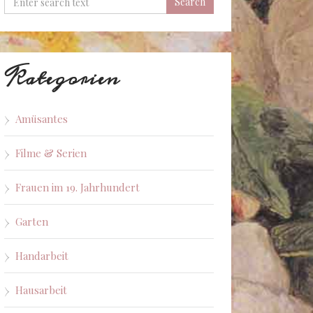
Kategorien
Amüsantes
Filme & Serien
Frauen im 19. Jahrhundert
Garten
Handarbeit
Hausarbeit