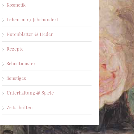
Kosmetik
Leben im 19. Jahrhundert
Notenblätter & Lieder
Rezepte
Schnittmuster
Sonstiges
Unterhaltung & Spiele
Zeitschriften