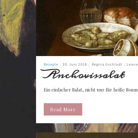
Rezepte
/
30. Juni 2018
/
Regina Gschladt
/
Leave
Anchovissalat
Ein einfacher Salat, nicht nur für heiße Som
Read More