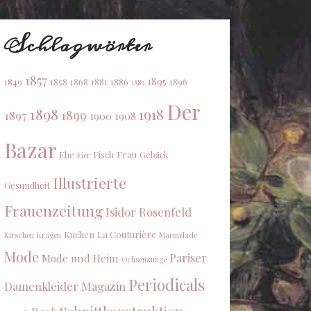
Schlagwörter
1857
1895
1849
1858
1868
1881
1886
1896
1889
Der
1898
1918
1899
1897
1900
1908
Bazar
Ehe
Fisch
Frau
Gebäck
Eier
Illustrierte
Gesundheit
Frauenzeitung
Isidor Rosenfeld
Kuchen
La Couturière
Kirschen
Kragen
Marmelade
Mode
Pariser
Mode und Heim
Ochsenzunge
Periodicals
Damenkleider Magazin