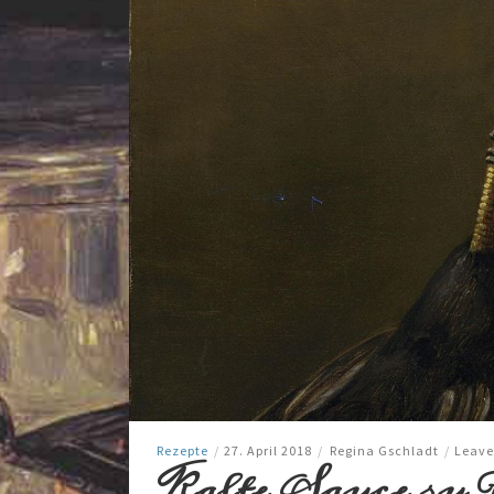
Rezepte
/
27. April 2018
/
Regina Gschladt
/
Leave
Kalte Sauce zu F