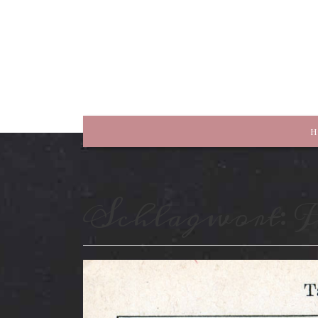
rewriting history
H
Schlagwort:
F