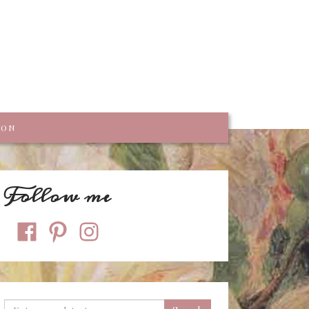
trumpf
KON
Follow me
facebook
pinterest
instagram