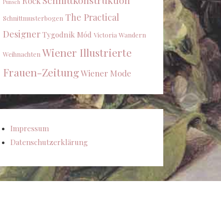
Schnittkonstruktion
Rock
Punsch
The Practical
Schnittmusterbogen
Designer
Tygodnik Mód
Victoria
Wandern
Wiener Illustrierte
Weihnachten
Frauen-Zeitung
Wiener Mode
Impressum
Datenschutzerklärung