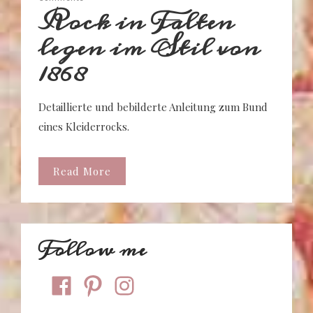
Rock in Falten
legen im Stil von
1868
Detaillierte und bebilderte Anleitung zum Bund
eines Kleiderrocks.
Read More
Follow me
facebook
pinterest
instagram