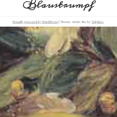
Blaustrumpf
Proudly powered by WordPress
|
Theme: stride-lite by
Tidyhive
.