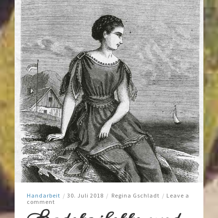
Handarbeit
/
30. Juli 2018
/
Regina Gschladt
/
Leave a
comment