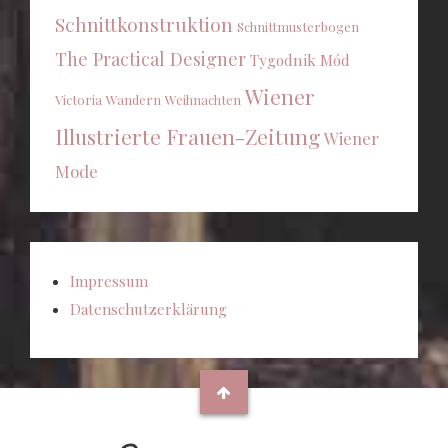
Schnittkonstruktion
Schnittmusterbogen
The Practical Designer
Tygodnik Mód
Wiener
Victoria
Wandern
Weihnachten
Illustrierte Frauen-Zeitung
Wiener
Mode
Impressum
Datenschutzerklärung