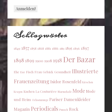
Schlagwörter
1857
1897
1895
1849
1858
1868
1881
1886
1896
1889
Der Bazar
1898
1918
1899
1900
1908
Illustrierte
Ehe
Fisch
Frau
Gebäck
Gesundheit
Eier
Frauenzeitung
Isidor Rosenfeld
Kirschen
Mode
Mode
Kuchen
La Couturière
Kragen
Marmelade
Pariser Damenkleider
und Heim
Ochsenzunge
Periodicals
Magazin
Rock
Punsch