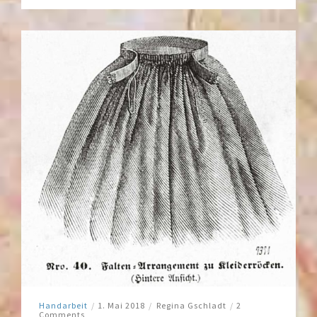
Handarbeit
/
1. Mai 2018
/
Regina Gschladt
/
2
Comments