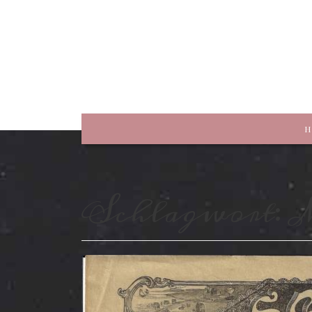
rewriting history
H
Schlagwort:
M