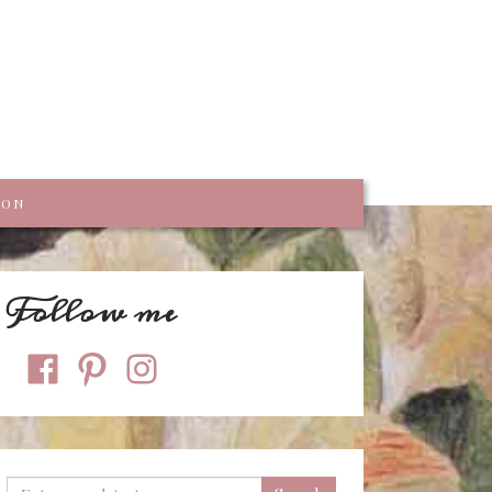
trumpf
KON
Follow me
facebook
pinterest
instagram