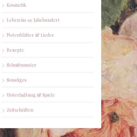
Kosmetik
Leben im 19. Jahrhundert
Notenblätter & Lieder
Rezepte
Schnittmuster
Sonstiges
Unterhaltung & Spiele
Zeitschriften