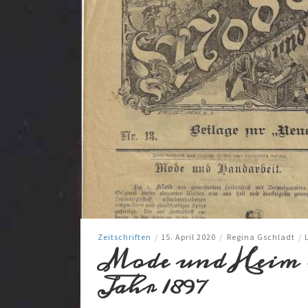
Zeitschriften
/
15. April 2020
/
Regina Gschladt
/
Mode und Heim –
Jahr 1897