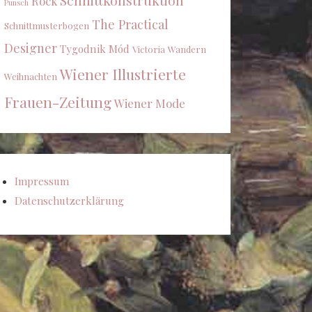
Schnittkonstruktion
Rock
Punsch
The Practical
Schnittmusterbogen
Designer
Tygodnik Mód
Victoria
Wandern
Wiener Illustrierte
Weihnachten
Frauen-Zeitung
Wiener Mode
Impressum
Datenschutzerklärung