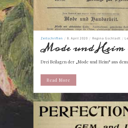
Zeitschriften
/
8. April 2020
/
Regina Gschladt
/
L
Mode und Heim –
Drei Beilagen der „Mode und Heim“ aus dem 
Read More