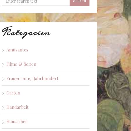
Kategorien
Amüsantes
Filme & Serien
Frauen im 19. Jahrhundert
Garten
Handarbeit
Hausarbeit