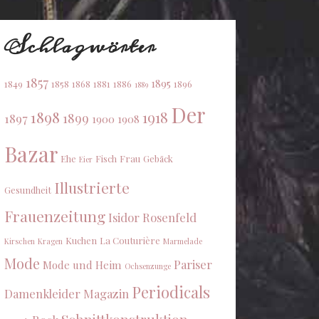
Schlagwörter
1857
1895
1849
1858
1868
1881
1886
1896
1889
Der
1898
1918
1899
1897
1900
1908
Bazar
Ehe
Fisch
Frau
Gebäck
Eier
Illustrierte
Gesundheit
Frauenzeitung
Isidor Rosenfeld
Kuchen
La Couturière
Kirschen
Kragen
Marmelade
Mode
Pariser
Mode und Heim
Ochsenzunge
Periodicals
Damenkleider Magazin