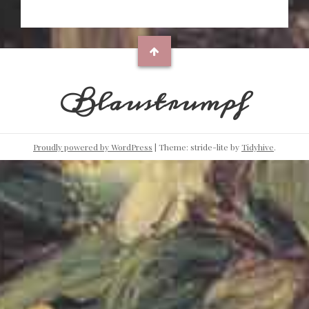
Blaustrumpf
Proudly powered by WordPress
|
Theme: stride-lite by
Tidyhive
.