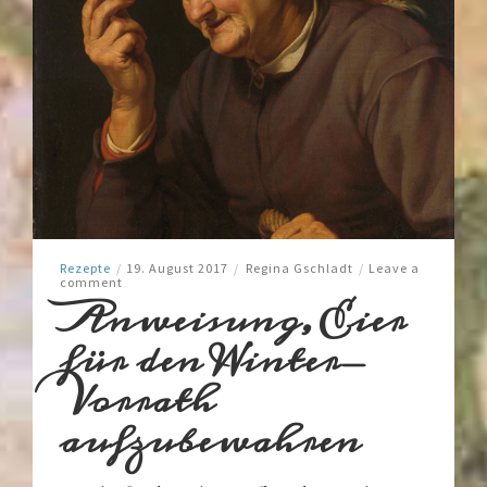
Rezepte
/
19. August 2017
/
Regina Gschladt
/
Leave a
comment
Anweisung, Eier
für den Winter-
Vorrath
aufzubewahren