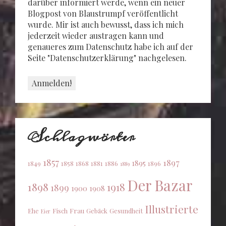
darüber informiert werde, wenn ein neuer
Blogpost von Blaustrumpf veröffentlicht
wurde. Mir ist auch bewusst, dass ich mich
jederzeit wieder austragen kann und
genaueres zum Datenschutz habe ich auf der
Seite "Datenschutzerklärung" nachgelesen.
Schlagwörter
1857
1897
1895
1849
1858
1868
1881
1886
1896
1889
Der Bazar
1898
1918
1899
1900
1908
Illustrierte
Ehe
Fisch
Frau
Gebäck
Gesundheit
Eier