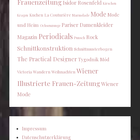
Frauenzeitung
Isidor Rosenfeld
Kirschen
Mode
Mode
Kuchen
La Couturière
Kragen
Marmelade
Pariser Damenkleider
und Heim
Ochsenzunge
Periodicals
Magazin
Rock
Punsch
Schnittkonstruktion
Schnittmusterbogen
The Practical Designer
Tygodnik Mód
Wiener
Victoria
Wandern
Weihnachten
Illustrierte Frauen-Zeitung
Wiener
Mode
Impressum
Datenschutzerklärung