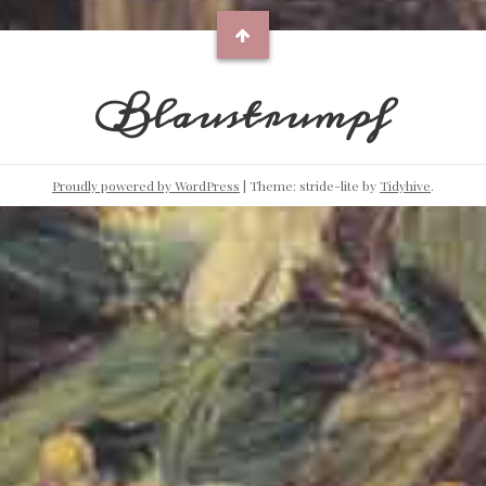
Blaustrumpf
Proudly powered by WordPress
|
Theme: stride-lite by
Tidyhive
.