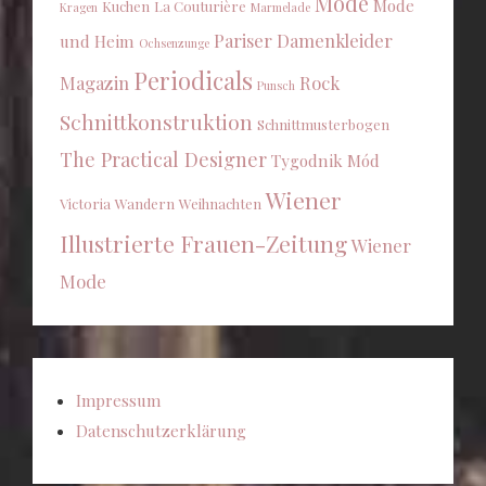
Mode
Mode
Kuchen
La Couturière
Kragen
Marmelade
Pariser Damenkleider
und Heim
Ochsenzunge
Periodicals
Magazin
Rock
Punsch
Schnittkonstruktion
Schnittmusterbogen
The Practical Designer
Tygodnik Mód
Wiener
Victoria
Wandern
Weihnachten
Illustrierte Frauen-Zeitung
Wiener
Mode
Impressum
Datenschutzerklärung