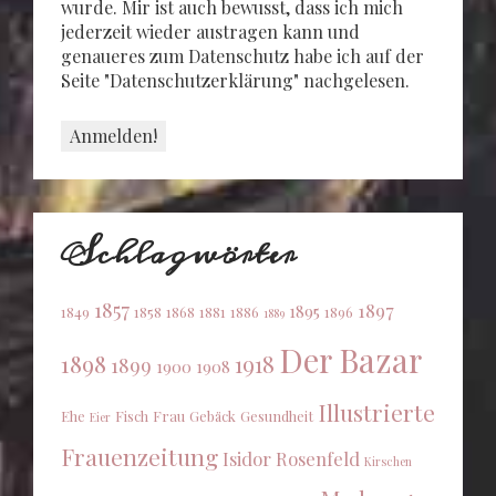
wurde. Mir ist auch bewusst, dass ich mich
jederzeit wieder austragen kann und
genaueres zum Datenschutz habe ich auf der
Seite "Datenschutzerklärung" nachgelesen.
Schlagwörter
1857
1897
1895
1849
1858
1868
1881
1886
1896
1889
Der Bazar
1898
1918
1899
1900
1908
Illustrierte
Ehe
Fisch
Frau
Gebäck
Gesundheit
Eier
Frauenzeitung
Isidor Rosenfeld
Kirschen