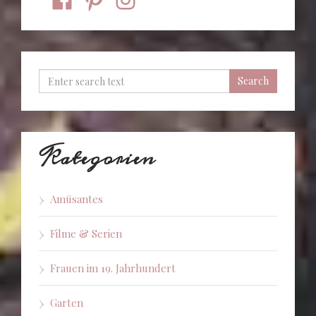
Kategorien
Amüsantes
Filme & Serien
Frauen im 19. Jahrhundert
Garten