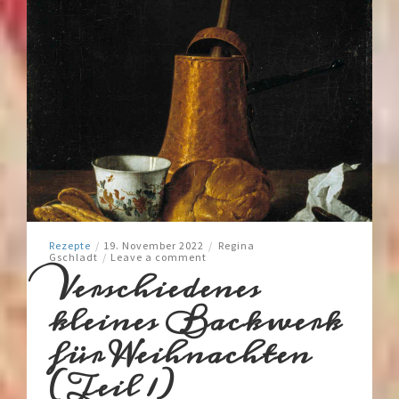
Rezepte
/
19. November 2022
/
Regina
Gschladt
/
Leave a comment
Verschiedenes
kleines Backwerk
für Weihnachten
(Teil 1)