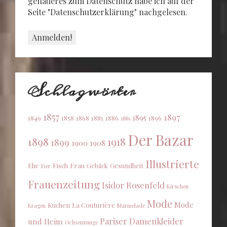
genaueres zum Datenschutz habe ich auf der
Seite "Datenschutzerklärung" nachgelesen.
Schlagwörter
1857
1897
1895
1849
1858
1868
1881
1886
1896
1889
Der Bazar
1898
1918
1899
1900
1908
Illustrierte
Ehe
Fisch
Frau
Gebäck
Gesundheit
Eier
Frauenzeitung
Isidor Rosenfeld
Kirschen
Mode
Mode
Kuchen
La Couturière
Kragen
Marmelade
Pariser Damenkleider
und Heim
Ochsenzunge