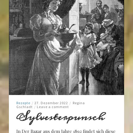
Rezepte
/
27. Dezember 2022
/
Regina
Gschladt
/
Leave a comment
Sylvesterpunsch
In Der Bazar aus dem Jahre 1892 findet sich diese