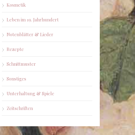
Kosmetik
Leben im 19. Jahrhundert
Notenblätter & Lieder
Rezepte
Schnittmuster
Sonstiges
Unterhaltung & Spiele
Zeitschriften