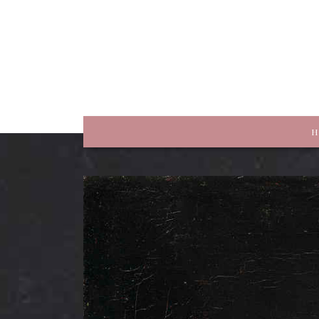
rewriting history
H