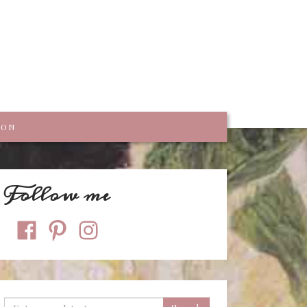
trumpf
KON
Follow me
facebook
pinterest
instagram