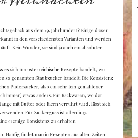
 Weihnachten
achtsgebäck aus dem 19. Jahrhundert? Einige dieser
ekannt in den verschiedensten Varianten und werden
äuft. Kein Wunder, sie sind ja auch ein absoluter
s es sich um österreichische Rezepte handelt, wo
den so genannten Staubzucker handelt. Die Konsistenz
chen Puderzucker, also ein sehr fein gemahlener
uch immer) etwas anders. Für Backwaren, wo der
ange mit Butter oder Eiern verrührt wird, lässt sich
verwenden. Für Zuckerguss ist allerdings
ine cremige Konsistenz zu erhalten.
ur. Häufig findet man in Rezepten aus alten Zeiten