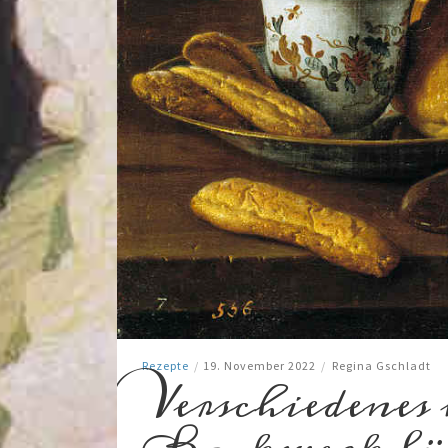
Rezepte
/
19. November 2022
/
Regina Gschladt
Verschiedenes 