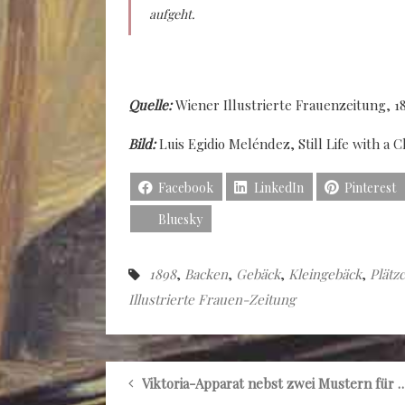
aufgeht.
Quelle:
Wiener Illustrierte Frauenzeitung, 1
Bild:
Luis Egidio Meléndez, Still Life with a C
Facebook
LinkedIn
Pinterest
Bluesky
1898
,
Backen
,
Gebäck
,
Kleingebäck
,
Plätz
Illustrierte Frauen-Zeitung
Viktoria-Apparat nebst zwei Mustern für Unterröc