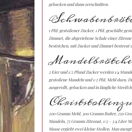
gebacken und dann zerschnitten.
Schwabenbröt
1 Pfd. gestoßener Zucker, 1 Pfd. geschälte ge
Zimmet, die abgeriebene Schale einer Zitrone
bestrichen, mit Zucker und Zimmet bestreut 
Mandelbrötch
2 Eier und 1/2 Pfund Zucker werden 1/4 Stunde
gestoßene Mandeln und 1/2 Pfd. Mehl dazu. Di
ausgerollt, gebacken und in längliche Streifch
Christstollenzu
200 Gramm Mehl, 300 Gramm Butter, 250 Gra
Mandeln, 75 Gramm Zitronat, 1/2 – 3/4 Liter M
Masse ergiebt zwei kleine Stollen. Man mengt 