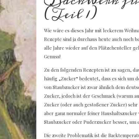
Backwerk für
(Teil 1)
Wie wäre es dieses Jahr mit leckerem Weihn
Rezepte sind ja durchaus heute auch noch b
alle Jahre wieder auf den Plätzchenteller geh
Genuss!
Zu den folgenden Rezepten ist zu sagen, das
häufig „Zucker“ bedeutet, dass es sich um 
von Staubzucker ist zwar ähnlich dem deuts
Zucker, jedoch ist der Geschmack (warum a
Zucker (oder auch gestoßener Zucker) sehr l
aber ganz normaler feiner Haushaltszucker 
Staubzucker oder Puderzucker besser, um e
Die zweite Problematik ist die Backtemperat