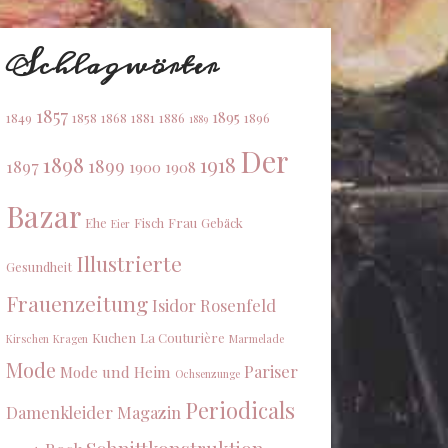
Schlagwörter
1857
1895
1849
1858
1868
1881
1886
1896
1889
Der
1898
1918
1899
1897
1900
1908
Bazar
Ehe
Fisch
Frau
Gebäck
Eier
Illustrierte
Gesundheit
Frauenzeitung
Isidor Rosenfeld
Kuchen
La Couturière
Kirschen
Kragen
Marmelade
Mode
Pariser
Mode und Heim
Ochsenzunge
Periodicals
Damenkleider Magazin