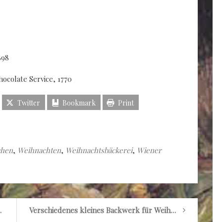
898
hocolate Service, 1770
Twitter
Bookmark
Print
chen
,
Weihnachten
,
Weihnachtsbäckerei
,
Wiener
ke, Shawls u. a. m.
Verschiedenes kleines Backwerk für Weihnachten (Teil 2)