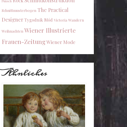
Schnittkonstruktion
Rock
Punsch
The Practical
Schnittmusterbogen
Designer
Tygodnik Mód
Victoria
Wandern
Wiener Illustrierte
Weihnachten
Frauen-Zeitung
Wiener Mode
Ähnliches