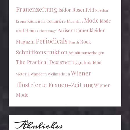
Frauenzeitung
Isidor Rosenfeld
Kirschen
Mode
Mode
Kuchen
La Couturière
Kragen
Marmelade
Pariser Damenkleider
und Heim
Ochsenzunge
Periodicals
Magazin
Rock
Punsch
Schnittkonstruktion
Schnittmusterbogen
The Practical Designer
Tygodnik Mód
Wiener
Victoria
Wandern
Weihnachten
Illustrierte Frauen-Zeitung
Wiener
Mode
Ähnliches