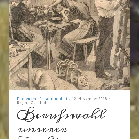
Frauen im 19. Jahrhundert
/
12. November 2018
/
Regina Gschladt
Berufswahl
unserer