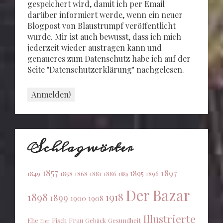
gespeichert wird, damit ich per Email
darüber informiert werde, wenn ein neuer
Blogpost von Blaustrumpf veröffentlicht
wurde. Mir ist auch bewusst, dass ich mich
jederzeit wieder austragen kann und
genaueres zum Datenschutz habe ich auf der
Seite "Datenschutzerklärung" nachgelesen.
Schlagwörter
1857
1897
1895
1849
1858
1868
1881
1886
1896
1889
Der Bazar
1898
1918
1899
1900
1908
Illustrierte
Ehe
Fisch
Frau
Gebäck
Gesundheit
Eier