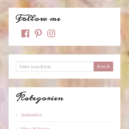
Follow me
facebook
pinterest
instagram
Kategorien
Amüsantes
Filme & Serien