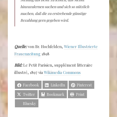
hinzuzulernen suchen und sich so nützlich
machen, daß die zu erstrebende günstige
Bezahlung gern gegeben wird.
Quelle:
von Br. Hochfelden,
Wiener Illustrierte
Frauenzeitung
1898
Bild:
Le Petit Parisien, supplément litteraire
illustré, 1897 via
Wikimedia Commons
Facebook
LinkedIn
Pinterest
Twitter
Bookmark
Print
Bluesky