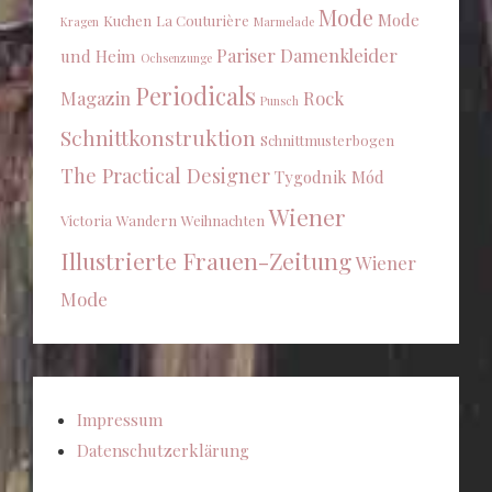
Mode
Mode
Kuchen
La Couturière
Kragen
Marmelade
Pariser Damenkleider
und Heim
Ochsenzunge
Periodicals
Magazin
Rock
Punsch
Schnittkonstruktion
Schnittmusterbogen
The Practical Designer
Tygodnik Mód
Wiener
Victoria
Wandern
Weihnachten
Illustrierte Frauen-Zeitung
Wiener
Mode
Impressum
Datenschutzerklärung