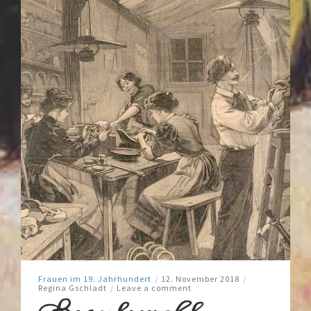
Frauen im 19. Jahrhundert
/
12. November 2018
/
Regina Gschladt
/
Leave a comment