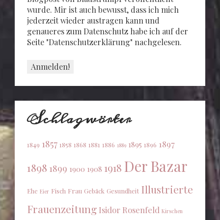
wurde. Mir ist auch bewusst, dass ich mich
jederzeit wieder austragen kann und
genaueres zum Datenschutz habe ich auf der
Seite "Datenschutzerklärung" nachgelesen.
Schlagwörter
1857
1897
1895
1849
1858
1868
1881
1886
1896
1889
Der Bazar
1898
1918
1899
1900
1908
Illustrierte
Ehe
Fisch
Frau
Gebäck
Gesundheit
Eier
Frauenzeitung
Isidor Rosenfeld
Kirschen