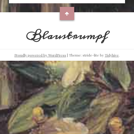
Blaustrumpf
Proudly powered by WordPress
|
Theme: stride-lite by
Tidyhive
.