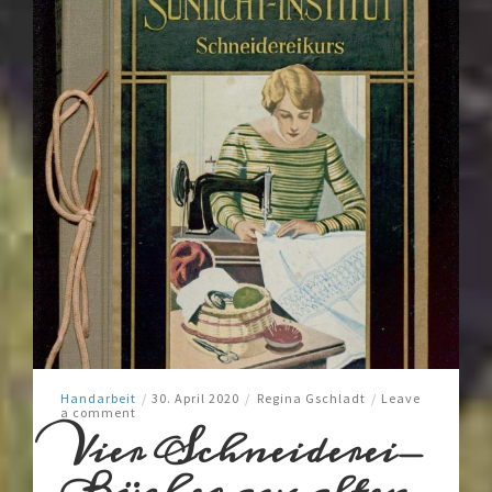
Handarbeit
/
30. April 2020
/
Regina Gschladt
/
Leave
a comment
Vier Schneiderei-
Bücher aus alten