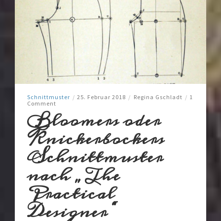
Schnittmuster
/
25. Februar 2018
/
Regina Gschladt
/
1
Comment
Bloomers oder
Knickerbockers
Schnittmuster
nach „The
Practical
Designer“