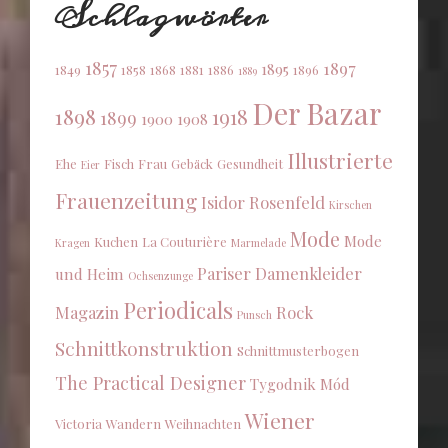
Schlagwörter
1857
1897
1895
1849
1858
1868
1881
1886
1896
1889
Der Bazar
1898
1918
1899
1900
1908
Illustrierte
Ehe
Fisch
Frau
Gebäck
Gesundheit
Eier
Frauenzeitung
Isidor Rosenfeld
Kirschen
Mode
Mode
Kuchen
La Couturière
Kragen
Marmelade
Pariser Damenkleider
und Heim
Ochsenzunge
Periodicals
Magazin
Rock
Punsch
Schnittkonstruktion
Schnittmusterbogen
The Practical Designer
Tygodnik Mód
Wiener
Victoria
Wandern
Weihnachten