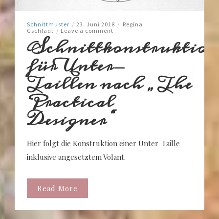
Schnittmuster
/
23. Juni 2018
/
Regina
Gschladt
/
Leave a comment
Schnittkonstruktion
für Unter-
Taillen nach „The
Practical
Designer“
Hier folgt die Konstruktion einer Unter-Taille
inklusive angesetztem Volant.
Read More