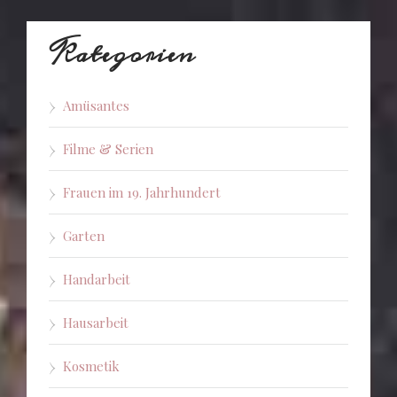
Kategorien
Amüsantes
Filme & Serien
Frauen im 19. Jahrhundert
Garten
Handarbeit
Hausarbeit
Kosmetik