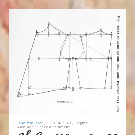
Schnittmuster
/
17. Juni 2018
/
Regina
Gschladt
/
Leave a comment