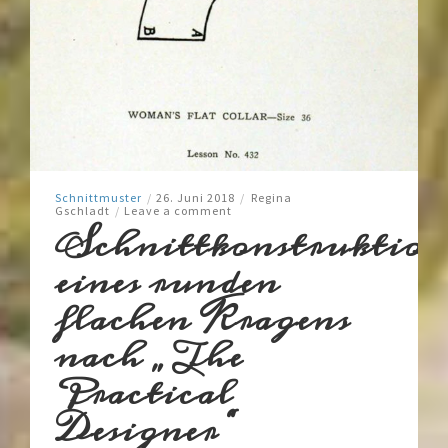
Schnittmuster
/
26. Juni 2018
/
Regina
Gschladt
/
Leave a comment
Schnittkonstruktion
eines runden
flachen Kragens
nach „The
Practical
Designer“