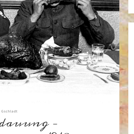
 Gschladt
rdauung –