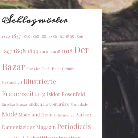
Schlagwörter
1857
1895
1849
1858
1868
1881
1886
1896
1889
Der
1898
1918
1899
1897
1900
1908
Bazar
Ehe
Fisch
Frau
Gebäck
Eier
Illustrierte
Gesundheit
Frauenzeitung
Isidor Rosenfeld
Kuchen
La Couturière
Kirschen
Kragen
Marmelade
Mode
Pariser
Mode und Heim
Ochsenzunge
Periodicals
Damenkleider Magazin