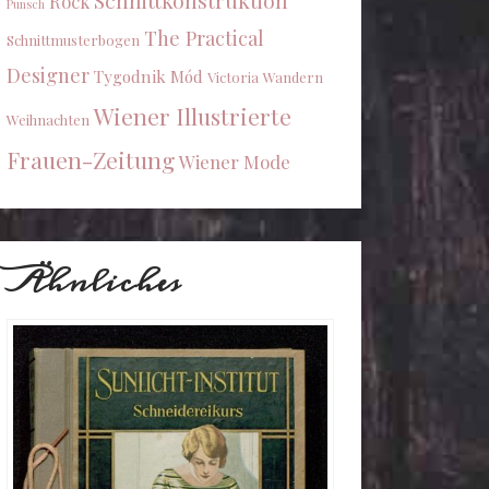
Schnittkonstruktion
Rock
Punsch
The Practical
Schnittmusterbogen
Designer
Tygodnik Mód
Victoria
Wandern
Wiener Illustrierte
Weihnachten
Frauen-Zeitung
Wiener Mode
Ähnliches