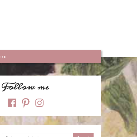
trumpf
KON
Follow me
facebook
pinterest
instagram