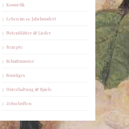
Kosmetik
Leben im 19. Jahrhundert
Notenblätter & Lieder
Rezepte
Schnittmuster
Sonstiges
Unterhaltung & Spiele
Zeitschriften