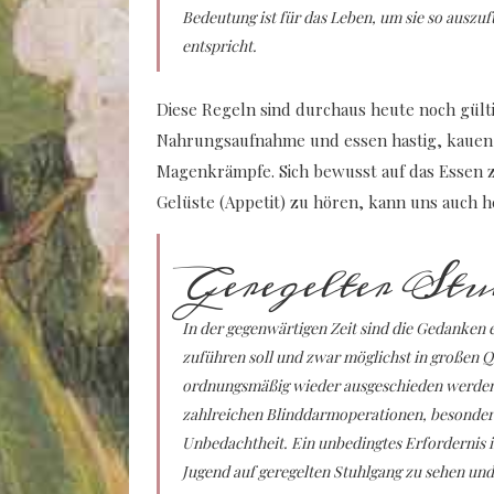
Bedeutung ist für das Leben, um sie so auszu
entspricht.
Diese Regeln sind durchaus heute noch gülti
Nahrungsaufnahme und essen hastig, kauen
Magenkrämpfe. Sich bewusst auf das Essen z
Gelüste (Appetit) zu hören, kann uns auch h
Geregelter St
In der gegenwärtigen Zeit sind die Gedanken e
zuführen soll und zwar möglichst in großen Q
ordnungsmäßig wieder ausgeschieden werden 
zahlreichen Blinddarmoperationen, besonders 
Unbedachtheit. Ein unbedingtes Erfordernis i
Jugend auf geregelten Stuhlgang zu sehen und