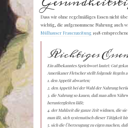
Gesundheitstip
Dass wir ohne regelmäßiges Essen nicht über
wichtig, die aufgenommene Nahrung auch wie
Mülhauser Frauenzeitung
1918 entsprechend
Richtiges Esse
Ein allbekanntes Sprichwort lautet: Gut gekaut
Amerikaner Fletscher stellt folgende Regeln a
1. den Appetit abwarten;
2. den Appetit bei der Wahl der Nahrung berü
3. die Nahrung so kauen, daß man allen Nährw
heruntergleiten läßt;
4. der Mahlzeit die ganze Zeit widmen, die si
man ißt, sich systematisch dieser Tätigkeit hi
5. sich die Überzeugung zu eigen machen, da