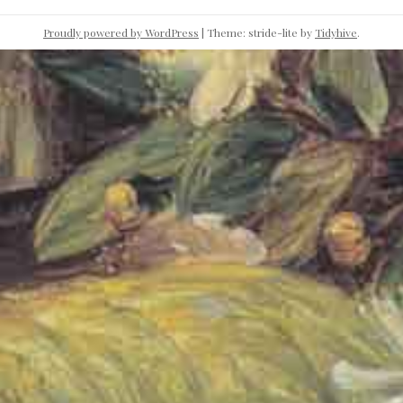
Proudly powered by WordPress
|
Theme: stride-lite by
Tidyhive
.