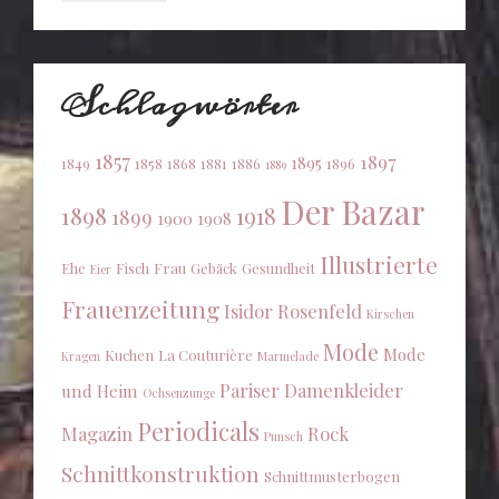
Schlagwörter
1857
1897
1895
1849
1858
1868
1881
1886
1896
1889
Der Bazar
1898
1918
1899
1900
1908
Illustrierte
Ehe
Fisch
Frau
Gebäck
Gesundheit
Eier
Frauenzeitung
Isidor Rosenfeld
Kirschen
Mode
Mode
Kuchen
La Couturière
Kragen
Marmelade
Pariser Damenkleider
und Heim
Ochsenzunge
Periodicals
Magazin
Rock
Punsch
Schnittkonstruktion
Schnittmusterbogen