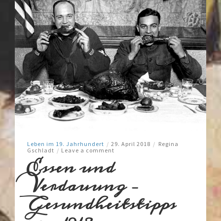
Leben im 19. Jahrhundert
/
29. April 2018
/
Regina
Gschladt
/
Leave a comment
Essen und
Verdauung –
Gesundheitstipps