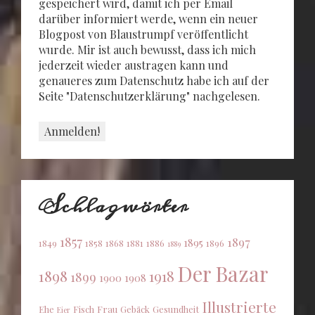
gespeichert wird, damit ich per Email
darüber informiert werde, wenn ein neuer
Blogpost von Blaustrumpf veröffentlicht
wurde. Mir ist auch bewusst, dass ich mich
jederzeit wieder austragen kann und
genaueres zum Datenschutz habe ich auf der
Seite "Datenschutzerklärung" nachgelesen.
Schlagwörter
1857
1897
1895
1849
1858
1868
1881
1886
1896
1889
Der Bazar
1898
1918
1899
1900
1908
Illustrierte
Ehe
Fisch
Frau
Gebäck
Gesundheit
Eier