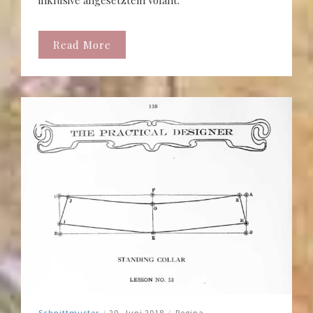
Read More
Schnittmuster
/
20. Juni 2018
/
Regina