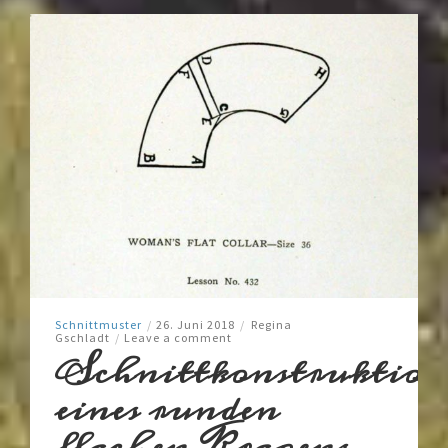
Schnittmuster
/
26. Juni 2018
/
Regina
Gschladt
/
Leave a comment
Schnittkonstruktion
eines runden
flachen Kragens