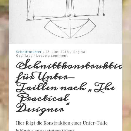
Schnittmuster
/
23. Juni 2018
/
Regina
Gschladt
/
Leave a comment
Schnittkonstruktion
für Unter-
Taillen nach „The
Practical
Designer“
Hier folgt die Konstruktion einer Unter-Taille
inklusive angesetztem Volant.