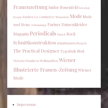
Frauenzeitung
Isidor Rosenfeld
Kirschen
Mode
Mode
Kuchen
La Couturière
Kragen
Marmelade
Pariser Damenkleider
und Heim
Ochsenzunge
Periodicals
Magazin
Rock
Punsch
Schnittkonstruktion
Schnittmusterbogen
The Practical Designer
Tygodnik Mód
Wiener
Victoria
Wandern
Weihnachten
Illustrierte Frauen-Zeitung
Wiener
Mode
Impressum