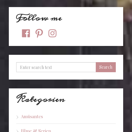
Follow me
facebook
pinterest
instagram
Kategorien
Amüsantes
Filme & Serien