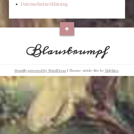
Datenschutzerklärung
Blaustrumpf
Proudly powered by WordPress
|
Theme: stride-lite by
Tidyhive
.