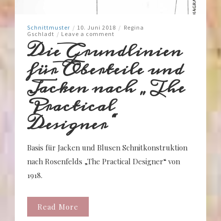
Schnittmuster
/
10. Juni 2018
/
Regina
Gschladt
/
Leave a comment
Die Grundlinien
für Oberteile und
Jacken nach „The
Practical
Designer“
Basis für Jacken und Blusen Schnitkonstruktion
nach Rosenfelds „The Practical Designer“ von
1918.
Read More