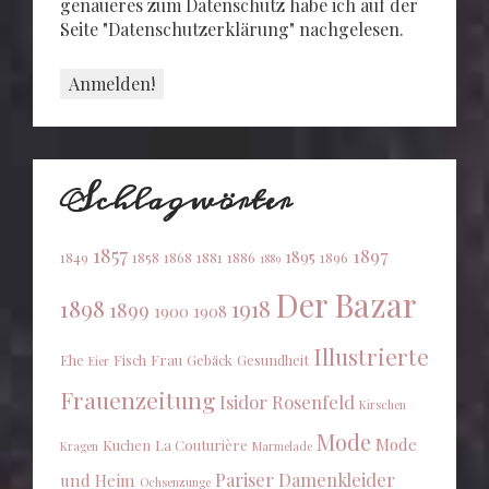
genaueres zum Datenschutz habe ich auf der
Seite "Datenschutzerklärung" nachgelesen.
Schlagwörter
1857
1897
1895
1849
1858
1868
1881
1886
1896
1889
Der Bazar
1898
1918
1899
1900
1908
Illustrierte
Ehe
Fisch
Frau
Gebäck
Gesundheit
Eier
Frauenzeitung
Isidor Rosenfeld
Kirschen
Mode
Mode
Kuchen
La Couturière
Kragen
Marmelade
Pariser Damenkleider
und Heim
Ochsenzunge