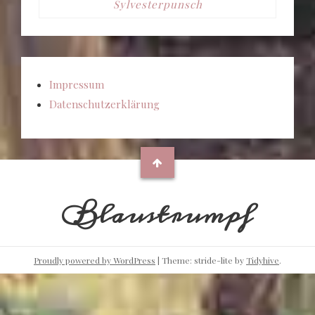
Sylvesterpunsch
Impressum
Datenschutzerklärung
Blaustrumpf
Proudly powered by WordPress
|
Theme: stride-lite by
Tidyhive
.