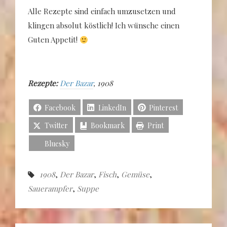
Alle Rezepte sind einfach umzusetzen und
klingen absolut köstlich! Ich wünsche einen
Guten Appetit!
Rezepte:
Der Bazar
, 1908
Facebook
LinkedIn
Pinterest
Twitter
Bookmark
Print
Bluesky
1908
,
Der Bazar
,
Fisch
,
Gemüse
,
Sauerampfer
,
Suppe