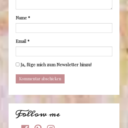
Name
*
Email
*
Ja, füge mich zum Newsletter hinzu!
Follow me
facebook
pinterest
instagram