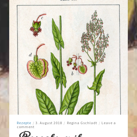
Rezepte
/
3. August 2018
/
Regina Gschladt
/
Leave a
comment