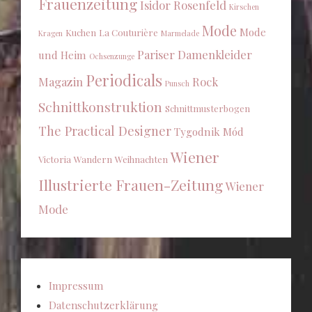
Frauenzeitung
Isidor Rosenfeld
Kirschen
Mode
Mode
Kuchen
La Couturière
Kragen
Marmelade
Pariser Damenkleider
und Heim
Ochsenzunge
Periodicals
Magazin
Rock
Punsch
Schnittkonstruktion
Schnittmusterbogen
The Practical Designer
Tygodnik Mód
Wiener
Victoria
Wandern
Weihnachten
Illustrierte Frauen-Zeitung
Wiener
Mode
Impressum
Datenschutzerklärung