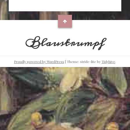
Blaustrumpf
Proudly powered by WordPress
|
Theme: stride-lite by
Tidyhive
.