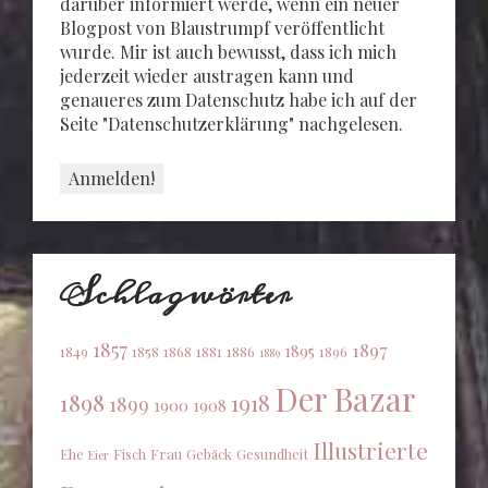
darüber informiert werde, wenn ein neuer
Blogpost von Blaustrumpf veröffentlicht
wurde. Mir ist auch bewusst, dass ich mich
jederzeit wieder austragen kann und
genaueres zum Datenschutz habe ich auf der
Seite "Datenschutzerklärung" nachgelesen.
Schlagwörter
1857
1897
1895
1849
1858
1868
1881
1886
1896
1889
Der Bazar
1898
1918
1899
1900
1908
Illustrierte
Ehe
Fisch
Frau
Gebäck
Gesundheit
Eier