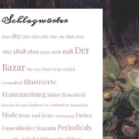
Schlagwörter
1857
1895
1849
1858
1868
1881
1886
1896
1889
Der
1898
1918
1899
1897
1900
1908
Bazar
Ehe
Fisch
Frau
Gebäck
Eier
Illustrierte
Gesundheit
Frauenzeitung
Isidor Rosenfeld
Kuchen
La Couturière
Kirschen
Kragen
Marmelade
Mode
Pariser
Mode und Heim
Ochsenzunge
Periodicals
Damenkleider Magazin