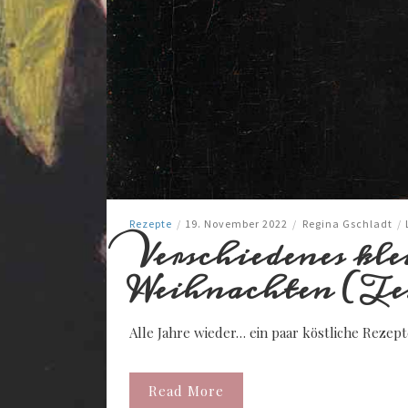
Rezepte
/
19. November 2022
/
Regina Gschladt
/
Verschiedenes kl
Weihnachten (Tei
Alle Jahre wieder… ein paar köstliche Rezep
Read More