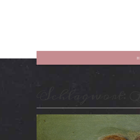
rewriting history
H
Schlagwort:
B