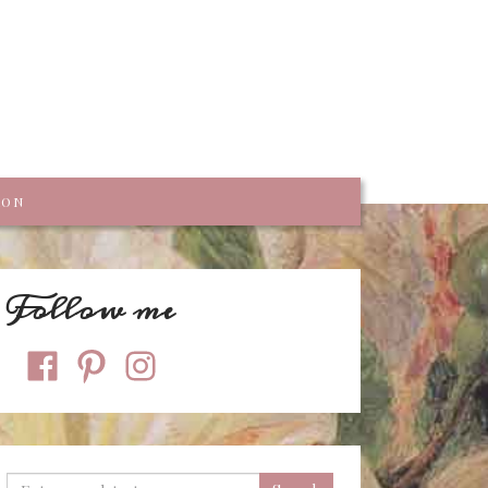
trumpf
KON
Follow me
facebook
pinterest
instagram