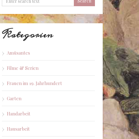
Kategorien
Amüsantes
Filme & Serien
Frauen im 19. Jahrhundert
Garten
Handarbeit
Hausarbeit