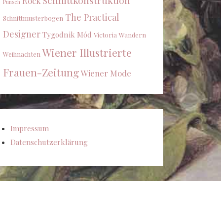
Schnittkonstruktion
Rock
Punsch
The Practical
Schnittmusterbogen
Designer
Tygodnik Mód
Victoria
Wandern
Wiener Illustrierte
Weihnachten
Frauen-Zeitung
Wiener Mode
Impressum
Datenschutzerklärung