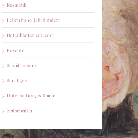
Kosmetik
Leben im 19. Jahrhundert
Notenblätter & Lieder
Rezepte
Schnittmuster
Sonstiges
Unterhaltung & Spiele
Zeitschriften