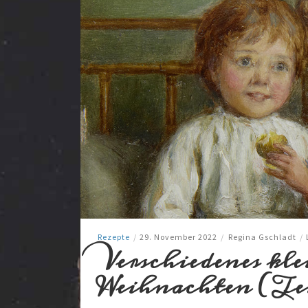
Rezepte
/
29. November 2022
/
Regina Gschladt
/
Verschiedenes kl
Weihnachten (Tei