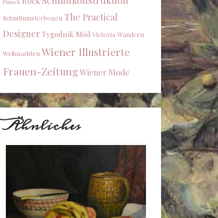
Schnittkonstruktion
Rock
Punsch
The Practical
Schnittmusterbogen
Designer
Tygodnik Mód
Victoria
Wandern
Wiener Illustrierte
Weihnachten
Frauen-Zeitung
Wiener Mode
Ähnliches