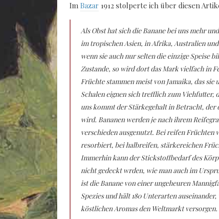
Im
Bazar
1912 stolperte ich über diesen Arti
Als Obst hat sich die Banane bei uns mehr und
im tropischen Asien, in Afrika, Australien un
wenn sie auch nur selten die einzige Speise b
Zustande, so wird dort das Mark vielfach in F
Früchte stammen meist von Jamaika, das sie u
Schalen eignen sich trefflich zum Viehfutter, 
uns kommt der Stärkegehalt in Betracht, der 
wird. Bananen werden je nach ihrem Reifegra
verschieden ausgenutzt. Bei reifen Früchten w
resorbiert, bei halbreifen, stärkereichen Früc
Immerhin kann der Stickstoffbedarf des Körpe
nicht gedeckt wrden, wie man auch im Ursprun
ist die Banane von einer ungeheuren Mannigfa
Spezies und hält 180 Unterarten auseinander, 
köstlichen Aromas den Weltmarkt versorgen.