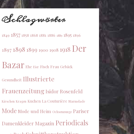
Schlagwörter
1857
1895
1849
1858
1868
1881
1886
1896
1889
Der
1898
1918
1899
1897
1900
1908
Bazar
Ehe
Fisch
Frau
Gebäck
Eier
Illustrierte
Gesundheit
Frauenzeitung
Isidor Rosenfeld
Kuchen
La Couturière
Kirschen
Kragen
Marmelade
Mode
Pariser
Mode und Heim
Ochsenzunge
Periodicals
Damenkleider Magazin