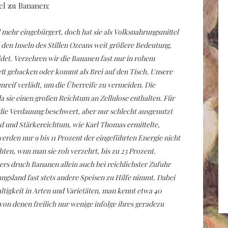
kel zu Bananen:
 mehr eingebürgert, doch hat sie als Volksnahrungsmittel
d den Inseln des Stillen Ozeans weit größere Bedeutung,
ildet. Verzehren wir die Bananen fast nur in rohem
ett gebacken oder kommt als Brei auf den Tisch. Unsere
nreif verlädt, um die Überreife zu vermeiden. Die
da sie einen großen Reichtum an Zellulose enthalten. Für
die Verdauung beschwert, aber nur schlecht ausgenutzt
d und Stärkereichtum, wie Karl Thomas ermittelte,
erden nur 9 bis 11 Prozent der eingeführten Energie nicht
hten, wnn man sie roh verzehrt, bis zu 23 Prozent.
rs druch Bananen allein auch bei reichlichster Zufuhr
gsland fast stets andere Speisen zu Hilfe nimmt. Dabei
ltigkeit in Arten und Varietäten, man kennt etwa 40
von denen freilich nur wenige infolge ihres geradezu