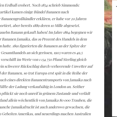
den Erdball erobert. Noch 1854 schrieb Simmonds:
sartikel kamen einige Bündel Bananen nach
 Bananengroßhändler erklären, er habe vor 20 Jahren
tiert, aber bereits 1889 deren 10 Mille abgesetzt.
Trauebn Banann gekauft haben! Im Jahre 1864 begegnen wir
 Bananen Jamaika, das 19 Prozent des Handels in dem
 hatte. 1891 figurierten die Bananen an der Spitze der
s Gesamthandels an sich gerissen, 1903 waren es 49,5
erschifft im Werte von 1 134 750 Pfund Sterling gleich
 ein schwerer Rückschlag durch verheerende Unwetter auf
l der Bananen, so trat Europa erst spät in die Reihe der
such eines direkten Bananentransports von Jamaika nach
fte der Ladung verkaufsähig in London an. Seither
 pflückt sie noch unreif in grünem Zustande und verlädt
England allein wöchentlich von Jamaika 80 000 Trauben, die
 manche Jamaikafrucht ist auch anderswo gewachsen, die
en Gebeiten Amerikas, und neuerdings machen Australien