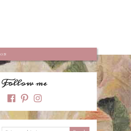
trumpf
KON
Follow me
facebook
pinterest
instagram