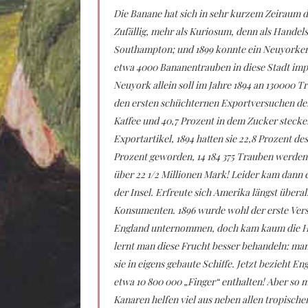
Die Banane hat sich in sehr kurzem Zeiraum 
Zufällig, mehr als Kuriosum, denn als Handel
Southampton; und 1899 konnte ein Neuyorker
etwa 4000 Bananentrauben in diese Stadt impor
Neuyork allein soll im Jahre 1894 an 130000 
den ersten schüchternen Exportversuchen der
Kaffee und 40,7 Prozent in dem Zucker stecken
Exportartikel, 1894 hatten sie 22,8 Prozent de
Prozent geworden, 14 184 375 Trauben werden v
über 22 1/2 Millionen Mark! Leider kam dann
der Insel. Erfreute sich Amerika längst überal
Konsumenten. 1896 wurde wohl der erste Ver
England unternommen, doch kam kaum die Häl
lernt man diese Frucht besser behandeln: man
sie in eigens gebaute Schiffe. Jetzt bezieht 
etwa 10 800 000 „Finger“ enthalten! Aber so
Kanaren helfen viel aus neben allen tropisch