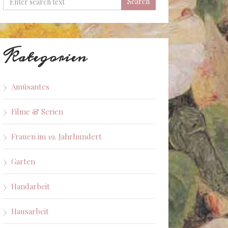
Kategorien
Amüsantes
Filme & Serien
Frauen im 19. Jahrhundert
Garten
Handarbeit
Hausarbeit