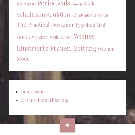
Periodicals
Magazin
Rock
Punsch
Schnittkonstruktion
Schnittmusterbogen
The Practical Designer
Tygodnik Mód
Wiener
Victoria
Wandern
Weihnachten
Illustrierte Frauen-Zeitung
Wiener
Mode
Impressum
Datenschutzerklärung