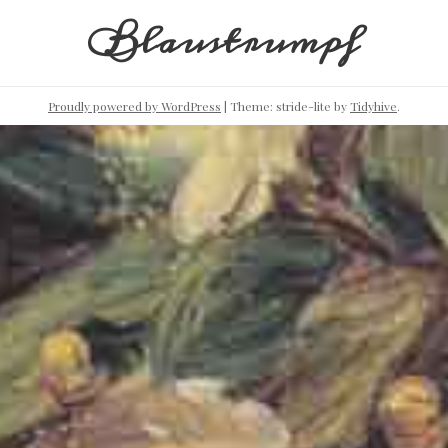
Blaustrumpf
Proudly powered by WordPress
|
Theme: stride-lite by
Tidyhive
.