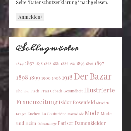
Seite "Datenschutzerklärung" nachgelesen.
Schlagwörter
1857
1897
1895
1849
1858
1868
1881
1886
1896
1889
Der Bazar
1898
1918
1899
1900
1908
Illustrierte
Ehe
Fisch
Frau
Gebäck
Gesundheit
Eier
Frauenzeitung
Isidor Rosenfeld
Kirschen
Mode
Mode
Kuchen
La Couturière
Kragen
Marmelade
Pariser Damenkleider
und Heim
Ochsenzunge