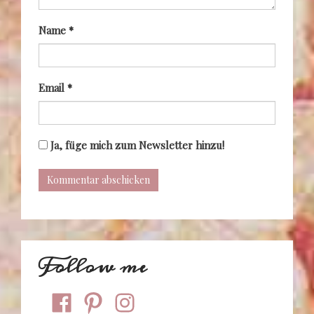
Name
*
Email
*
Ja, füge mich zum Newsletter hinzu!
Follow me
facebook
pinterest
instagram