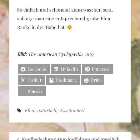
So einfach und schonend kann waschen sein,
solange man eine entsprechend große Efeu-
Ranke in der Nähe hat.
Bild:
The American Cyclopædia, 1879
Facebook
LinkedIn
Pinterest
Twitter
Bookmark
Print
Bluesky
Efeu
,
natürlich
,
Waschmittel
Kopfbedeckung zum Radfahren und zwei Schnitte von 1899