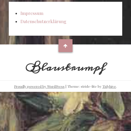
Impressum
Datenschutzerklärung
Blaustrumpf
Proudly powered by WordPress
|
Theme: stride-lite by
Tidyhive
.