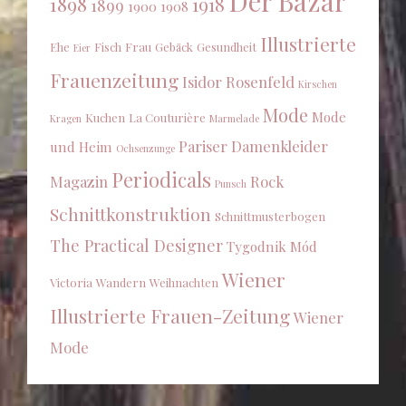
Der Bazar
1898
1918
1899
1900
1908
Illustrierte
Ehe
Fisch
Frau
Gebäck
Gesundheit
Eier
Frauenzeitung
Isidor Rosenfeld
Kirschen
Mode
Mode
Kuchen
La Couturière
Kragen
Marmelade
Pariser Damenkleider
und Heim
Ochsenzunge
Periodicals
Magazin
Rock
Punsch
Schnittkonstruktion
Schnittmusterbogen
The Practical Designer
Tygodnik Mód
Wiener
Victoria
Wandern
Weihnachten
Illustrierte Frauen-Zeitung
Wiener
Mode