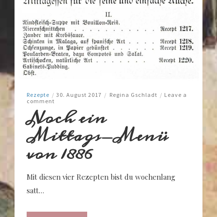
Rezepte
/
30. August 2017
/
Regina Gschladt
/
Leave a
comment
Noch ein
Mittags-Menü
von 1886
Mit diesen vier Rezepten bist du wochenlang
satt…