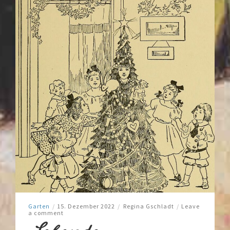
Garten
/
15. Dezember 2022
/
Regina Gschladt
/
Leave
a comment