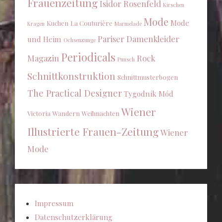
Frauenzeitung
Isidor Rosenfeld
Kirschen
Mode
Mode
Kuchen
La Couturière
Kragen
Marmelade
Pariser Damenkleider
und Heim
Ochsenzunge
Periodicals
Magazin
Rock
Punsch
Schnittkonstruktion
Schnittmusterbogen
The Practical Designer
Tygodnik Mód
Wiener
Victoria
Wandern
Weihnachten
Illustrierte Frauen-Zeitung
Wiener
Mode
Impressum
Datenschutzerklärung