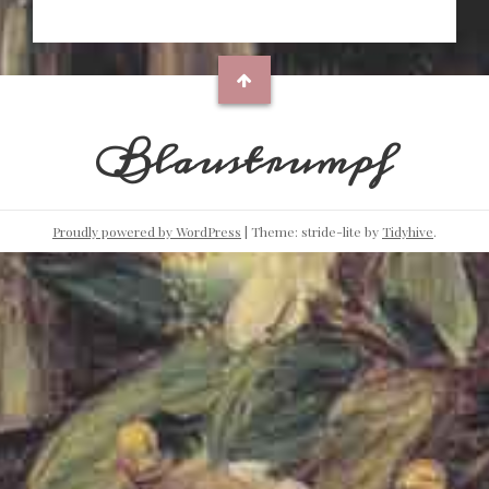
Blaustrumpf
Proudly powered by WordPress
|
Theme: stride-lite by
Tidyhive
.