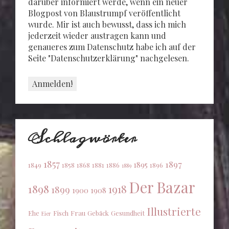
darüber informiert werde, wenn ein neuer
Blogpost von Blaustrumpf veröffentlicht
wurde. Mir ist auch bewusst, dass ich mich
jederzeit wieder austragen kann und
genaueres zum Datenschutz habe ich auf der
Seite "Datenschutzerklärung" nachgelesen.
Schlagwörter
1857
1897
1895
1849
1858
1868
1881
1886
1896
1889
Der Bazar
1898
1918
1899
1900
1908
Illustrierte
Ehe
Fisch
Frau
Gebäck
Gesundheit
Eier