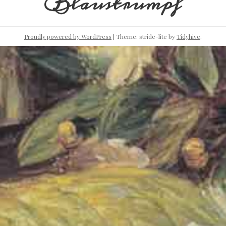
Blaustrumpf
Proudly powered by WordPress
|
Theme: stride-lite by
Tidyhive
.