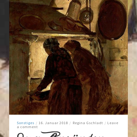
Sonstiges
/
16. Januar 2018
/
Regina Gschladt
/
Leave
a comment