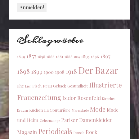
Schlagwörter
1857
1897
1895
1849
1858
1868
1881
1886
1896
1889
Der Bazar
1898
1918
1899
1900
1908
Illustrierte
Ehe
Fisch
Frau
Gebäck
Gesundheit
Eier
Frauenzeitung
Isidor Rosenfeld
Kirschen
Mode
Mode
Kuchen
La Couturière
Kragen
Marmelade
Pariser Damenkleider
und Heim
Ochsenzunge
Periodicals
Magazin
Rock
Punsch