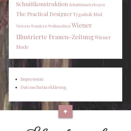
Schnittkonstruktion
Schnittmusterbogen
The Practical Designer
Tygodnik Mód
Wiener
Victoria
Wandern
Weihnachten
Illustrierte Frauen-Zeitung
Wiener
Mode
Impressum
Datenschutzerklärung