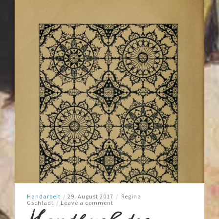
Handarbeit
/
29. August 2017
/
Regina
Gschladt
/
Leave a comment