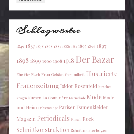
Schlagwörter
1857
1897
1895
1849
1858
1868
1881
1886
1896
1889
Der Bazar
1898
1918
1899
1900
1908
Illustrierte
Ehe
Fisch
Frau
Gebäck
Gesundheit
Eier
Frauenzeitung
Isidor Rosenfeld
Kirschen
Mode
Mode
Kuchen
La Couturière
Kragen
Marmelade
Pariser Damenkleider
und Heim
Ochsenzunge
Periodicals
Magazin
Rock
Punsch
Schnittkonstruktion
Schnittmusterbogen