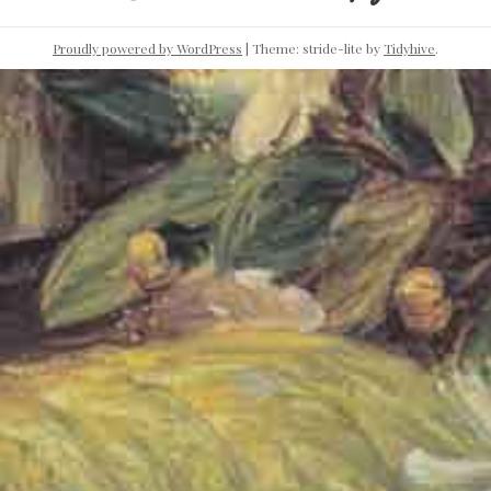
Proudly powered by WordPress
|
Theme: stride-lite by
Tidyhive
.