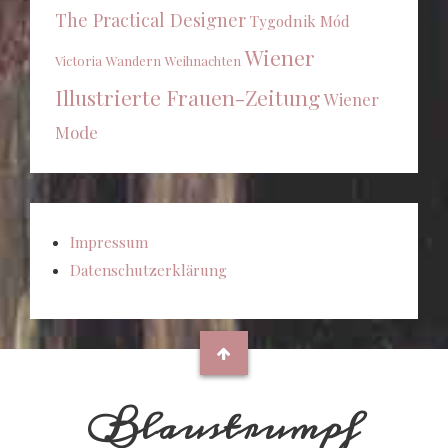
The Practical Designer
Tygodnik Mód
Wiener
Victoria
Wandern
Weihnachten
Illustrierte Frauen-Zeitung
Wiener
Mode
Impressum
Datenschutzerklärung
Blaustrumpf