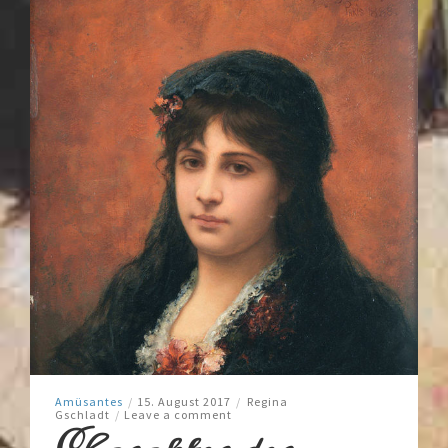
Amüsantes
/
15. August 2017
/
Regina
Gschladt
/
Leave a comment