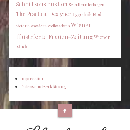
Schnittkonstruktion
Schnittmusterbogen
The Practical Designer
Tygodnik Mód
Wiener
Victoria
Wandern
Weihnachten
Illustrierte Frauen-Zeitung
Wiener
Mode
Impressum
Datenschutzerklärung