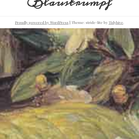
Blaustrumpf
Proudly powered by WordPress
|
Theme: stride-lite by
Tidyhive
.