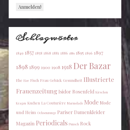
Schlagwörter
1857
1897
1895
1849
1858
1868
1881
1886
1896
1889
Der Bazar
1898
1918
1899
1900
1908
Illustrierte
Ehe
Fisch
Frau
Gebäck
Gesundheit
Eier
Frauenzeitung
Isidor Rosenfeld
Kirschen
Mode
Mode
Kuchen
La Couturière
Kragen
Marmelade
Pariser Damenkleider
und Heim
Ochsenzunge
Periodicals
Magazin
Rock
Punsch