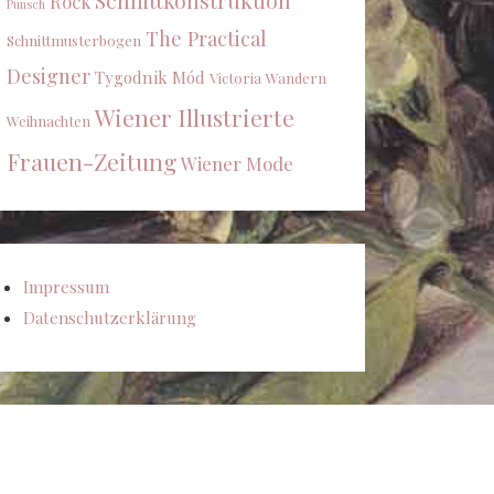
Schnittkonstruktion
Rock
Punsch
The Practical
Schnittmusterbogen
Designer
Tygodnik Mód
Victoria
Wandern
Wiener Illustrierte
Weihnachten
Frauen-Zeitung
Wiener Mode
Impressum
Datenschutzerklärung