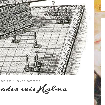
Gschladt
/
Leave a comment
 oder wie Halma