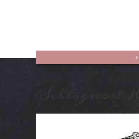
rewriting history
H
Schlagwort:
H