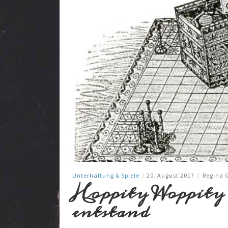
Unterhaltung & Spiele
/
20. August 2017
/
Regina 
Hoppity Woppity
entstand