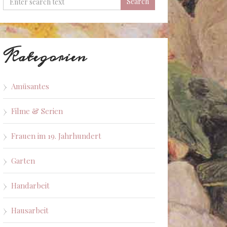
Kategorien
Amüsantes
Filme & Serien
Frauen im 19. Jahrhundert
Garten
Handarbeit
Hausarbeit