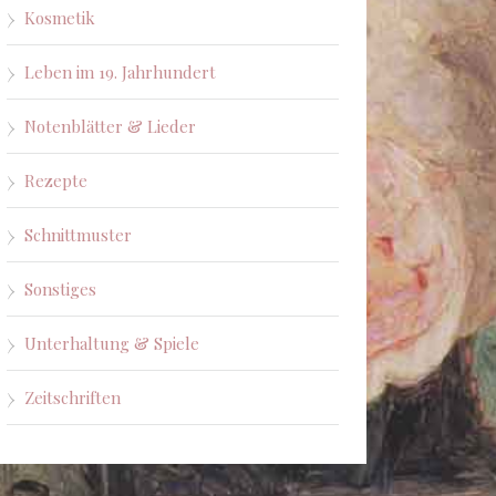
Kosmetik
Leben im 19. Jahrhundert
Notenblätter & Lieder
Rezepte
Schnittmuster
Sonstiges
Unterhaltung & Spiele
Zeitschriften