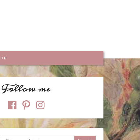
trumpf
KON
Follow me
facebook
pinterest
instagram