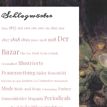
Schlagwörter
1857
1895
1849
1858
1868
1881
1886
1896
1889
Der
1898
1918
1899
1897
1900
1908
Bazar
Ehe
Fisch
Frau
Gebäck
Eier
Illustrierte
Gesundheit
Frauenzeitung
Isidor Rosenfeld
Kuchen
La Couturière
Kirschen
Kragen
Marmelade
Mode
Pariser
Mode und Heim
Ochsenzunge
Periodicals
Damenkleider Magazin