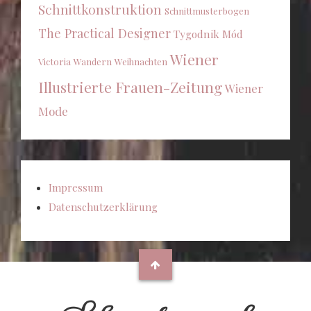
Schnittkonstruktion
Schnittmusterbogen
The Practical Designer
Tygodnik Mód
Wiener
Victoria
Wandern
Weihnachten
Illustrierte Frauen-Zeitung
Wiener
Mode
Impressum
Datenschutzerklärung