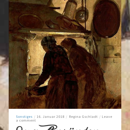
Sonstiges
/
16. Januar 2018
/
Regina Gschladt
/
Leave
a comment