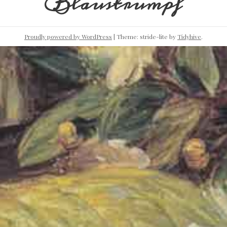
Blaustrumpf
Proudly powered by WordPress
|
Theme: stride-lite by
Tidyhive
.