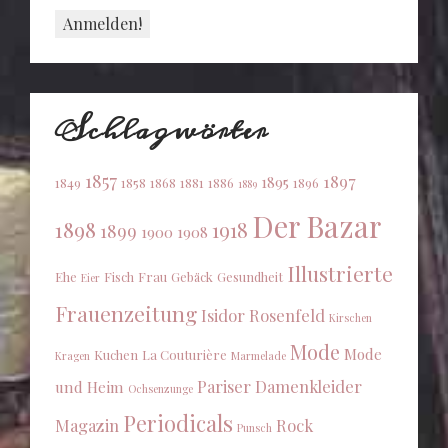
Schlagwörter
1857
1897
1895
1849
1858
1868
1881
1886
1896
1889
Der Bazar
1898
1918
1899
1900
1908
Illustrierte
Ehe
Fisch
Frau
Gebäck
Gesundheit
Eier
Frauenzeitung
Isidor Rosenfeld
Kirschen
Mode
Mode
Kuchen
La Couturière
Kragen
Marmelade
Pariser Damenkleider
und Heim
Ochsenzunge
Periodicals
Magazin
Rock
Punsch