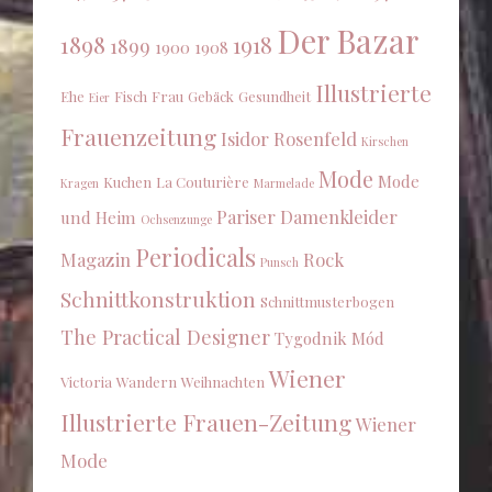
Der Bazar
1898
1918
1899
1900
1908
Illustrierte
Ehe
Fisch
Frau
Gebäck
Gesundheit
Eier
Frauenzeitung
Isidor Rosenfeld
Kirschen
Mode
Mode
Kuchen
La Couturière
Kragen
Marmelade
Pariser Damenkleider
und Heim
Ochsenzunge
Periodicals
Magazin
Rock
Punsch
Schnittkonstruktion
Schnittmusterbogen
The Practical Designer
Tygodnik Mód
Wiener
Victoria
Wandern
Weihnachten
Illustrierte Frauen-Zeitung
Wiener
Mode