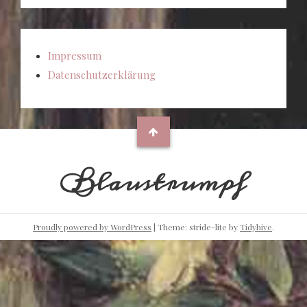
Impressum
Datenschutzerklärung
Blaustrumpf
Proudly powered by WordPress
|
Theme: stride-lite by
Tidyhive
.