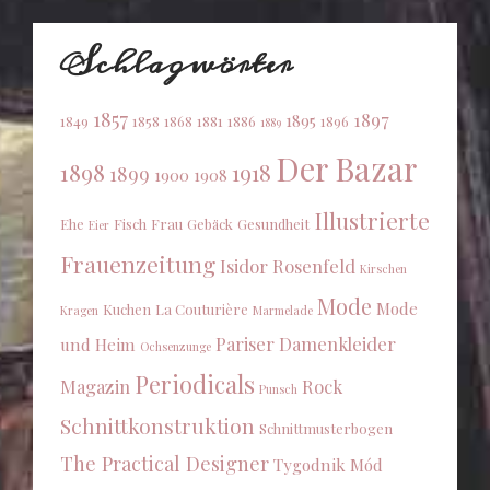
Schlagwörter
1857
1897
1895
1849
1858
1868
1881
1886
1896
1889
Der Bazar
1898
1918
1899
1900
1908
Illustrierte
Ehe
Fisch
Frau
Gebäck
Gesundheit
Eier
Frauenzeitung
Isidor Rosenfeld
Kirschen
Mode
Mode
Kuchen
La Couturière
Kragen
Marmelade
Pariser Damenkleider
und Heim
Ochsenzunge
Periodicals
Magazin
Rock
Punsch
Schnittkonstruktion
Schnittmusterbogen
The Practical Designer
Tygodnik Mód