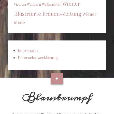
Wiener
Victoria
Wandern
Weihnachten
Illustrierte Frauen-Zeitung
Wiener
Mode
Impressum
Datenschutzerklärung
Blaustrumpf
Proudly powered by WordPress
|
Theme: stride-lite by
Tidyhive
.