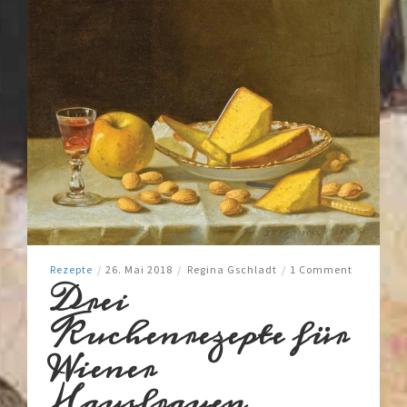
Rezepte
/
26. Mai 2018
/
Regina Gschladt
/
1 Comment
Drei
Kuchenrezepte für
Wiener
Hausfrauen