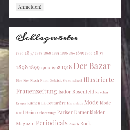
Schlagwörter
1857
1897
1895
1849
1858
1868
1881
1886
1896
1889
Der Bazar
1898
1918
1899
1900
1908
Illustrierte
Ehe
Fisch
Frau
Gebäck
Gesundheit
Eier
Frauenzeitung
Isidor Rosenfeld
Kirschen
Mode
Mode
Kuchen
La Couturière
Kragen
Marmelade
Pariser Damenkleider
und Heim
Ochsenzunge
Periodicals
Magazin
Rock
Punsch