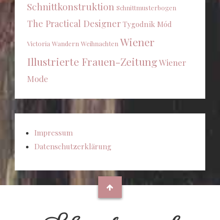
Schnittkonstruktion
Schnittmusterbogen
The Practical Designer
Tygodnik Mód
Wiener
Victoria
Wandern
Weihnachten
Illustrierte Frauen-Zeitung
Wiener
Mode
Impressum
Datenschutzerklärung