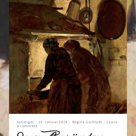
Sonstiges
/
16. Januar 2018
/
Regina Gschladt
/
Leave
a comment