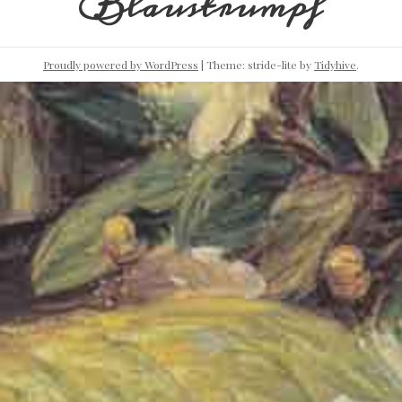
Blaustrumpf
Proudly powered by WordPress
|
Theme: stride-lite by
Tidyhive
.