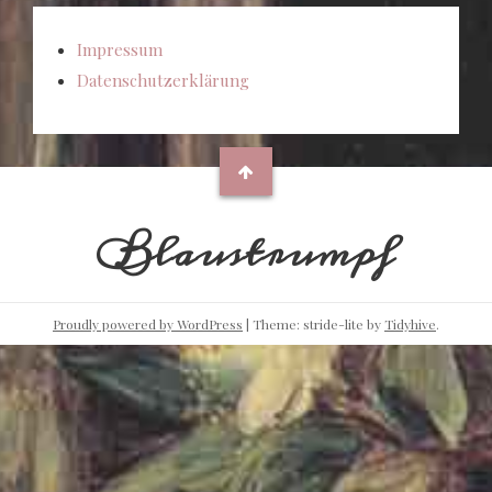
Impressum
Datenschutzerklärung
Blaustrumpf
Proudly powered by WordPress
|
Theme: stride-lite by
Tidyhive
.