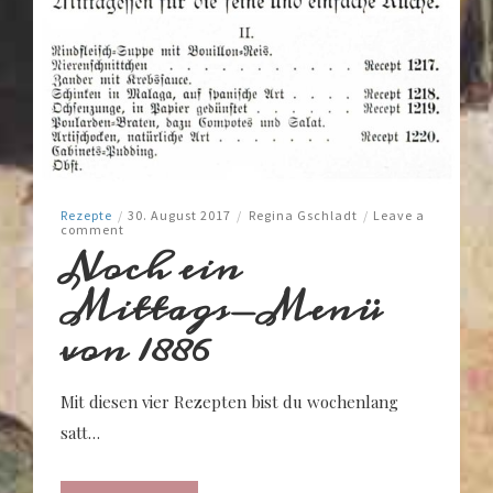
Rezepte
/
30. August 2017
/
Regina Gschladt
/
Leave a
comment
Noch ein
Mittags-Menü
von 1886
Mit diesen vier Rezepten bist du wochenlang
satt…