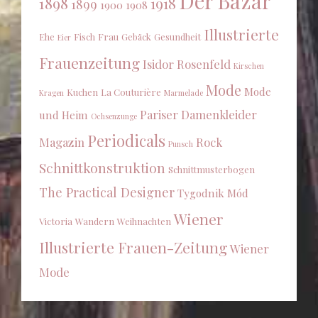
Der Bazar
1898
1918
1899
1900
1908
Illustrierte
Ehe
Fisch
Frau
Gebäck
Gesundheit
Eier
Frauenzeitung
Isidor Rosenfeld
Kirschen
Mode
Mode
Kuchen
La Couturière
Kragen
Marmelade
Pariser Damenkleider
und Heim
Ochsenzunge
Periodicals
Magazin
Rock
Punsch
Schnittkonstruktion
Schnittmusterbogen
The Practical Designer
Tygodnik Mód
Wiener
Victoria
Wandern
Weihnachten
Illustrierte Frauen-Zeitung
Wiener
Mode