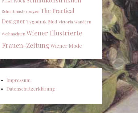
Schnittkonstruktion
Rock
Punsch
The Practical
Schnittmusterbogen
Designer
Tygodnik Mód
Victoria
Wandern
Wiener Illustrierte
Weihnachten
Frauen-Zeitung
Wiener Mode
Impressum
Datenschutzerklärung