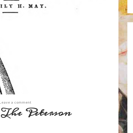
Leave a comment
 The Peterson