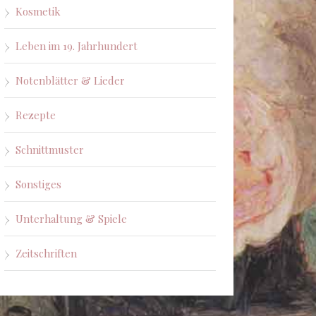
Kosmetik
Leben im 19. Jahrhundert
Notenblätter & Lieder
Rezepte
Schnittmuster
Sonstiges
Unterhaltung & Spiele
Zeitschriften