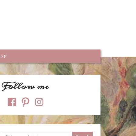
trumpf
KON
Follow me
facebook
pinterest
instagram