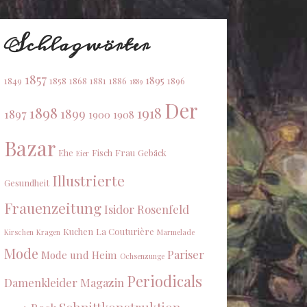
Schlagwörter
1857
1895
1849
1858
1868
1881
1886
1896
1889
Der
1898
1918
1899
1897
1900
1908
Bazar
Ehe
Fisch
Frau
Gebäck
Eier
Illustrierte
Gesundheit
Frauenzeitung
Isidor Rosenfeld
Kuchen
La Couturière
Kirschen
Kragen
Marmelade
Mode
Pariser
Mode und Heim
Ochsenzunge
Periodicals
Damenkleider Magazin