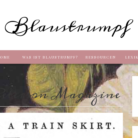
Blaus
OME
WAS IST BLAUSTRUMPF?
RESSOURCEN
LEXI
eterson Magazine