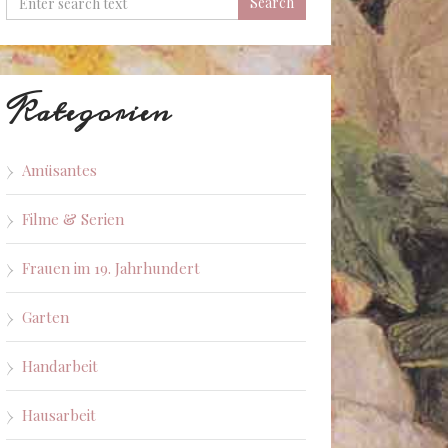
Kategorien
Amüsantes
Filme & Serien
Frauen im 19. Jahrhundert
Garten
Handarbeit
Hausarbeit