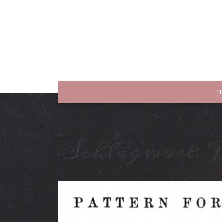
rewriting history
H
Schlagwort:
P