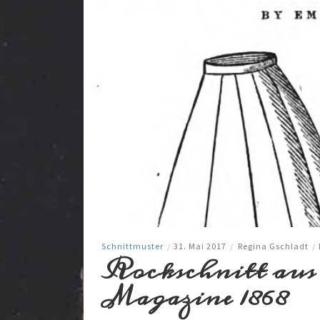
Schnittmuster
/
31. Mai 2017
/
Regina Gschladt
/
Rockschnitt aus
Magazine 1868