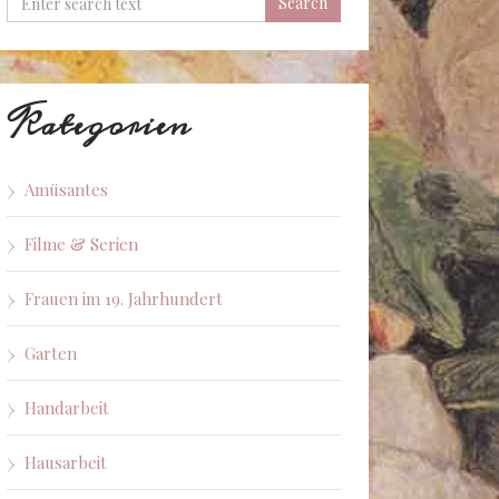
Kategorien
Amüsantes
Filme & Serien
Frauen im 19. Jahrhundert
Garten
Handarbeit
Hausarbeit