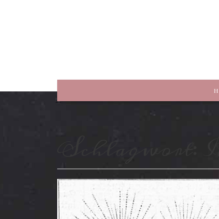
rewriting history
H
Schlagwort:
R