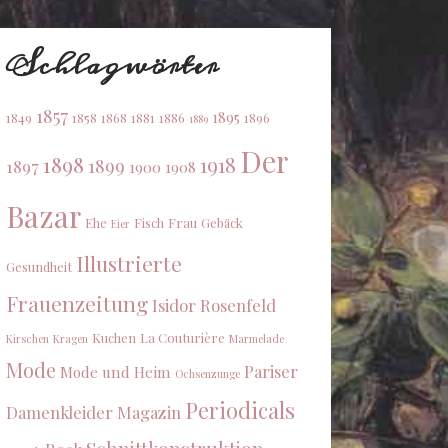
Schlagwörter
1857
1895
1849
1858
1868
1881
1886
1896
1889
Der
1898
1918
1899
1897
1900
1908
Bazar
Ehe
Fisch
Frau
Gebäck
Eier
Illustrierte
Gesundheit
Frauenzeitung
Isidor Rosenfeld
Kuchen
La Couturière
Kirschen
Kragen
Marmelade
Mode
Pariser
Mode und Heim
Ochsenzunge
Periodicals
Damenkleider Magazin