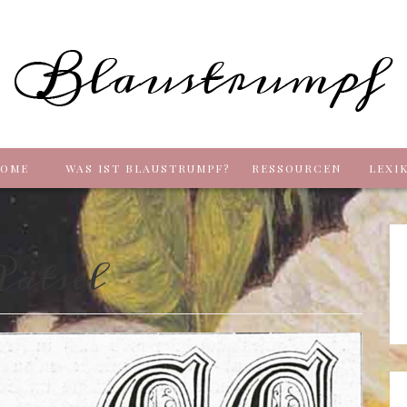
Blaus
OME
WAS IST BLAUSTRUMPF?
RESSOURCEN
LEXI
ätsel