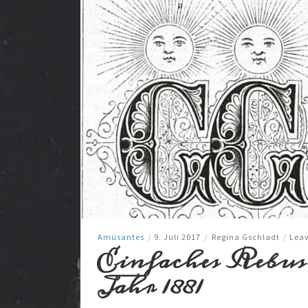
Amüsantes
/
9. Juli 2017
/
Regina Gschladt
/
Lea
Einfaches Rebus
Jahr 1881