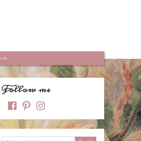
trumpf
KON
Follow me
facebook
pinterest
instagram