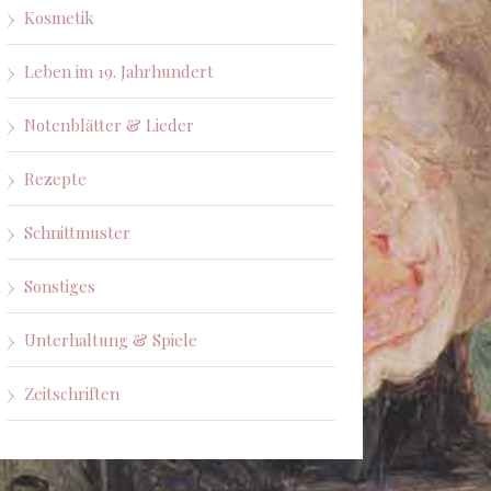
Kosmetik
Leben im 19. Jahrhundert
Notenblätter & Lieder
Rezepte
Schnittmuster
Sonstiges
Unterhaltung & Spiele
Zeitschriften