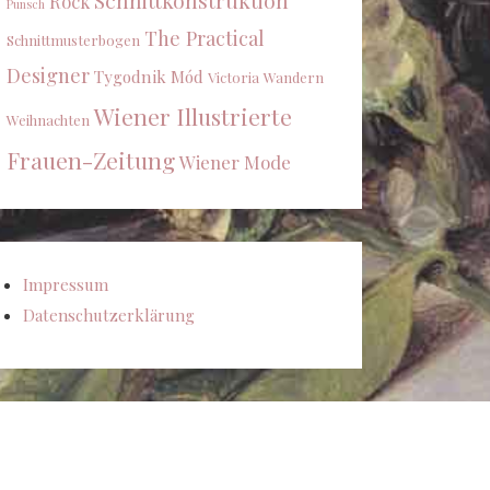
Schnittkonstruktion
Rock
Punsch
The Practical
Schnittmusterbogen
Designer
Tygodnik Mód
Victoria
Wandern
Wiener Illustrierte
Weihnachten
Frauen-Zeitung
Wiener Mode
Impressum
Datenschutzerklärung