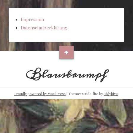
Impressum
Datenschutzerklärung
Blaustrumpf
Proudly powered by WordPress
|
Theme: stride-lite by
Tidyhive
.