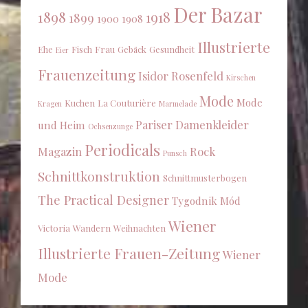
Der Bazar
1898
1918
1899
1900
1908
Illustrierte
Ehe
Fisch
Frau
Gebäck
Gesundheit
Eier
Frauenzeitung
Isidor Rosenfeld
Kirschen
Mode
Mode
Kuchen
La Couturière
Kragen
Marmelade
Pariser Damenkleider
und Heim
Ochsenzunge
Periodicals
Magazin
Rock
Punsch
Schnittkonstruktion
Schnittmusterbogen
The Practical Designer
Tygodnik Mód
Wiener
Victoria
Wandern
Weihnachten
Illustrierte Frauen-Zeitung
Wiener
Mode