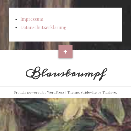
Impressum
Datenschutzerklärung
Blaustrumpf
Proudly powered by WordPress
|
Theme: stride-lite by
Tidyhive
.