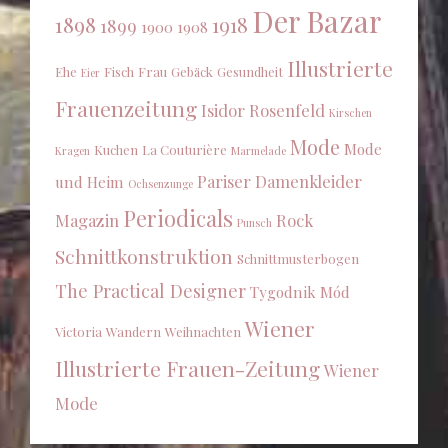
Der Bazar
1898
1918
1899
1900
1908
Illustrierte
Ehe
Fisch
Frau
Gebäck
Gesundheit
Eier
Frauenzeitung
Isidor Rosenfeld
Kirschen
Mode
Mode
Kuchen
La Couturière
Kragen
Marmelade
Pariser Damenkleider
und Heim
Ochsenzunge
Periodicals
Magazin
Rock
Punsch
Schnittkonstruktion
Schnittmusterbogen
The Practical Designer
Tygodnik Mód
Wiener
Victoria
Wandern
Weihnachten
Illustrierte Frauen-Zeitung
Wiener
Mode