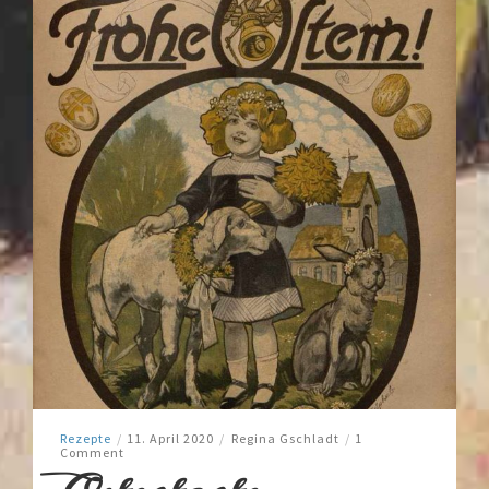
Rezepte
/
11. April 2020
/
Regina Gschladt
/
1
Comment