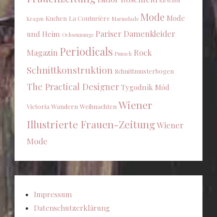
Kirschen
Mode
Mode
Kuchen
La Couturière
Kragen
Marmelade
Pariser Damenkleider
und Heim
Ochsenzunge
Periodicals
Magazin
Rock
Punsch
Schnittkonstruktion
Schnittmusterbogen
The Practical Designer
Tygodnik Mód
Wiener
Victoria
Wandern
Weihnachten
Illustrierte Frauen-Zeitung
Wiener
Mode
Impressum
Datenschutzerklärung