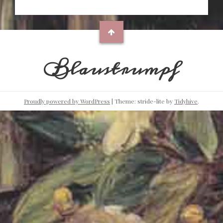
Blaustrumpf
Proudly powered by WordPress
|
Theme: stride-lite by
Tidyhive
.