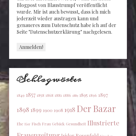
Blogpost von Blaustrumpf veröffentlicht
wurde. Mir ist auch bewusst, dass ich mich
jederzeit wieder austragen kann und
genaueres zum Datenschutz habe ich auf der
Seite "Datenschutzerklärung" nachgelesen.
Schlagwörter
1857
1897
1895
1849
1858
1868
1881
1886
1896
1889
Der Bazar
1898
1918
1899
1900
1908
Illustrierte
Ehe
Fisch
Frau
Gebäck
Gesundheit
Eier
Frauenzeitung
Isidor Rosenfeld