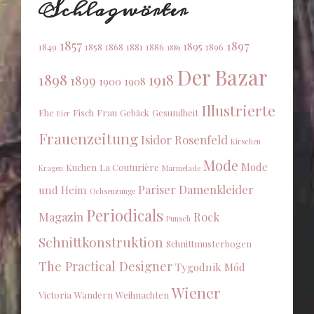
Schlagwörter
1857
1897
1895
1849
1858
1868
1881
1886
1896
1889
Der Bazar
1898
1918
1899
1900
1908
Illustrierte
Ehe
Fisch
Frau
Gebäck
Gesundheit
Eier
Frauenzeitung
Isidor Rosenfeld
Kirschen
Mode
Mode
Kuchen
La Couturière
Kragen
Marmelade
Pariser Damenkleider
und Heim
Ochsenzunge
Periodicals
Magazin
Rock
Punsch
Schnittkonstruktion
Schnittmusterbogen
The Practical Designer
Tygodnik Mód
Wiener
Victoria
Wandern
Weihnachten