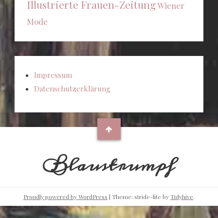
Illustrierte Frauen-Zeitung
Wiener
Mode
Impressum
Datenschutzerklärung
Blaustrumpf
Proudly powered by WordPress
|
Theme: stride-lite by
Tidyhive
.