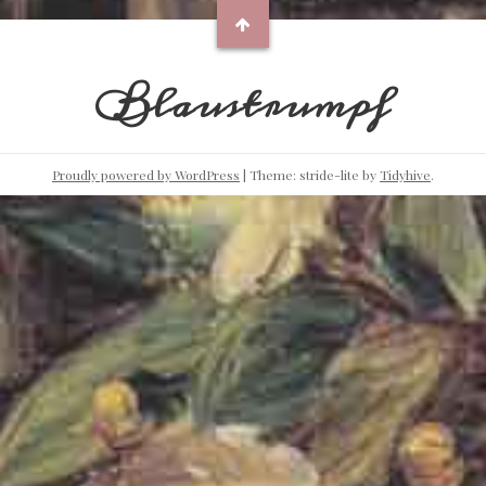
Blaustrumpf
Proudly powered by WordPress
|
Theme: stride-lite by
Tidyhive
.