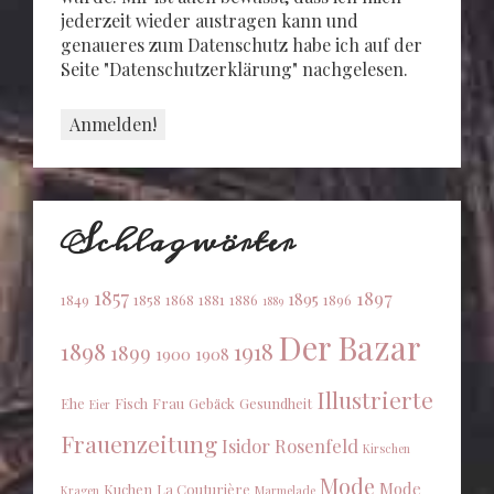
jederzeit wieder austragen kann und
genaueres zum Datenschutz habe ich auf der
Seite "Datenschutzerklärung" nachgelesen.
Schlagwörter
1857
1897
1895
1849
1858
1868
1881
1886
1896
1889
Der Bazar
1898
1918
1899
1900
1908
Illustrierte
Ehe
Fisch
Frau
Gebäck
Gesundheit
Eier
Frauenzeitung
Isidor Rosenfeld
Kirschen
Mode
Mode
Kuchen
La Couturière
Kragen
Marmelade