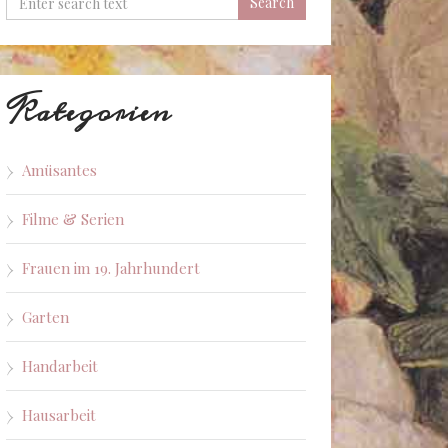
Kategorien
Amüsantes
Filme & Serien
Frauen im 19. Jahrhundert
Garten
Handarbeit
Hausarbeit