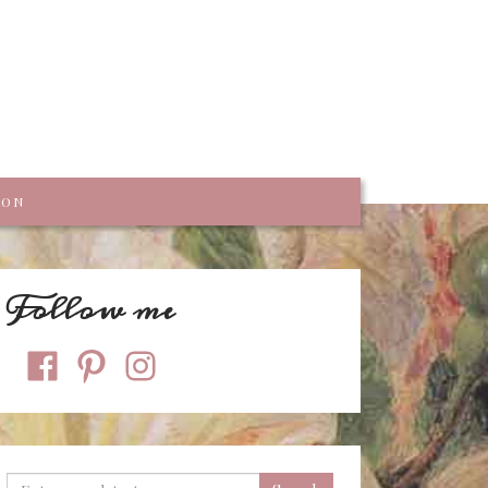
trumpf
KON
Follow me
facebook
pinterest
instagram