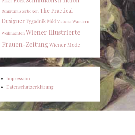
Schnittkonstruktion
Rock
Punsch
The Practical
Schnittmusterbogen
Designer
Tygodnik Mód
Victoria
Wandern
Wiener Illustrierte
Weihnachten
Frauen-Zeitung
Wiener Mode
Impressum
Datenschutzerklärung