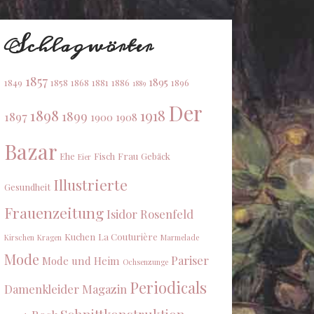
Schlagwörter
1857
1895
1849
1858
1868
1881
1886
1896
1889
Der
1898
1918
1899
1897
1900
1908
Bazar
Ehe
Fisch
Frau
Gebäck
Eier
Illustrierte
Gesundheit
Frauenzeitung
Isidor Rosenfeld
Kuchen
La Couturière
Kirschen
Kragen
Marmelade
Mode
Pariser
Mode und Heim
Ochsenzunge
Periodicals
Damenkleider Magazin