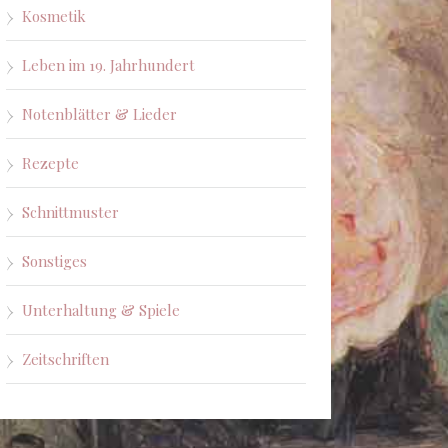
Kosmetik
Leben im 19. Jahrhundert
Notenblätter & Lieder
Rezepte
Schnittmuster
Sonstiges
Unterhaltung & Spiele
Zeitschriften