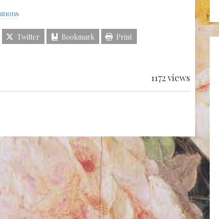
mmons
Twitter
Bookmark
Print
1172 views