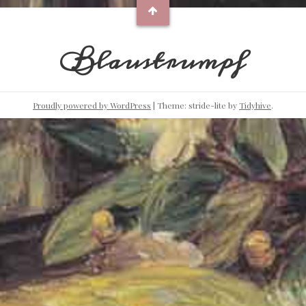
Blaustrumpf
Proudly powered by WordPress
|
Theme: stride-lite by
Tidyhive
.