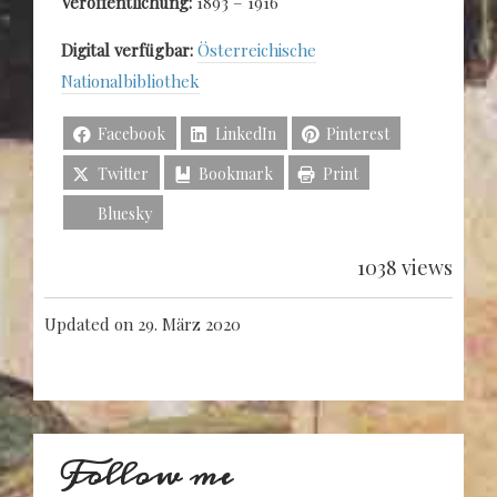
Veröffentlichung:
1893 – 1916
Digital verfügbar:
Österreichische
Nationalbibliothek
Facebook
LinkedIn
Pinterest
Twitter
Bookmark
Print
Bluesky
1038 views
Updated on 29. März 2020
Follow me