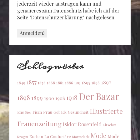
jederzeit wieder austragen kann und
genaueres zum Datenschutz habe ich auf der
Seite "Datenschutzerklärung" nachgelesen.
Schlagwörter
1857
1897
1895
1849
1858
1868
1881
1886
1896
1889
Der Bazar
1898
1918
1899
1900
1908
Illustrierte
Ehe
Fisch
Frau
Gebäck
Gesundheit
Eier
Frauenzeitung
Isidor Rosenfeld
Kirschen
Mode
Mode
Kuchen
La Couturière
Kragen
Marmelade