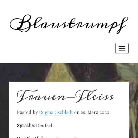
Blaust
rewriting history
Toggle
navigati
Frauen-Fleiss
Posted by
Regina Gschladt
on 29. März 2020
Sprache:
Deutsch