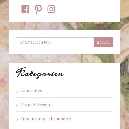
facebook
pinterest
instagram
Kategorien
Amüsantes
Filme & Serien
Frauen im 19. Jahrhundert