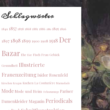
Schlagwörter
1857
1895
1849
1858
1868
1881
1886
1896
1889
Der
1898
1918
1899
1897
1900
1908
Bazar
Ehe
Fisch
Frau
Gebäck
Eier
Illustrierte
Gesundheit
Frauenzeitung
Isidor Rosenfeld
Kuchen
La Couturière
Kirschen
Kragen
Marmelade
Mode
Pariser
Mode und Heim
Ochsenzunge
Periodicals
Damenkleider Magazin