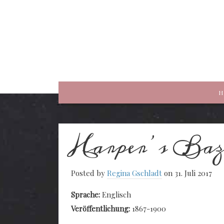
rewriting history
H
Harper’s Baz
Posted by
Regina Gschladt
on 31. Juli 2017
Sprache:
Englisch
Veröffentlichung:
1867-1900