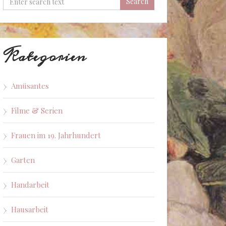
Kategorien
Amüsantes
Filme & Serien
Frauen im 19. Jahrhundert
Garten
Handarbeit
Hausarbeit