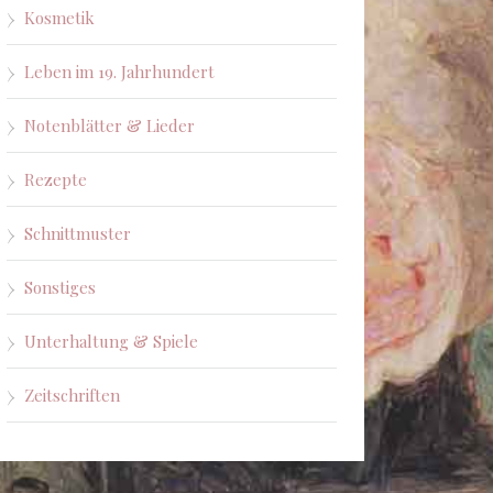
Kosmetik
Leben im 19. Jahrhundert
Notenblätter & Lieder
Rezepte
Schnittmuster
Sonstiges
Unterhaltung & Spiele
Zeitschriften