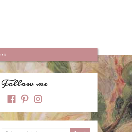
trumpf
KON
Follow me
facebook
pinterest
instagram