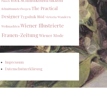
Schnittkonstruktion
Rock
Punsch
The Practical
Schnittmusterbogen
Designer
Tygodnik Mód
Victoria
Wandern
Wiener Illustrierte
Weihnachten
Frauen-Zeitung
Wiener Mode
Impressum
Datenschutzerklärung