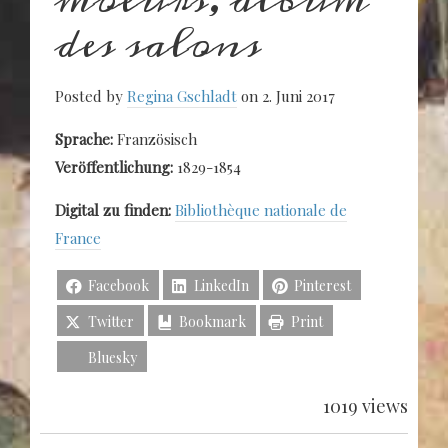
des salons
Posted by
Regina Gschladt
on 2. Juni 2017
Sprache:
Französisch
Veröffentlichung:
1829-1854
Digital zu finden:
Bibliothèque nationale de
France
Facebook
LinkedIn
Pinterest
Twitter
Bookmark
Print
Bluesky
1019 views