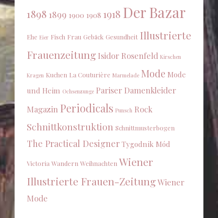
Der Bazar
1898
1918
1899
1900
1908
Illustrierte
Ehe
Fisch
Frau
Gebäck
Gesundheit
Eier
Frauenzeitung
Isidor Rosenfeld
Kirschen
Mode
Mode
Kuchen
La Couturière
Kragen
Marmelade
Pariser Damenkleider
und Heim
Ochsenzunge
Periodicals
Magazin
Rock
Punsch
Schnittkonstruktion
Schnittmusterbogen
The Practical Designer
Tygodnik Mód
Wiener
Victoria
Wandern
Weihnachten
Illustrierte Frauen-Zeitung
Wiener
Mode