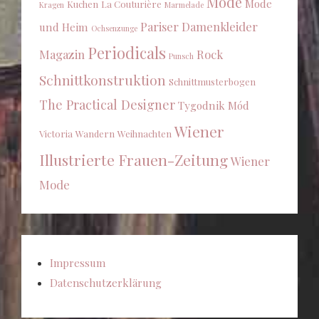
Mode
Mode
Kuchen
La Couturière
Kragen
Marmelade
Pariser Damenkleider
und Heim
Ochsenzunge
Periodicals
Magazin
Rock
Punsch
Schnittkonstruktion
Schnittmusterbogen
The Practical Designer
Tygodnik Mód
Wiener
Victoria
Wandern
Weihnachten
Illustrierte Frauen-Zeitung
Wiener
Mode
Impressum
Datenschutzerklärung