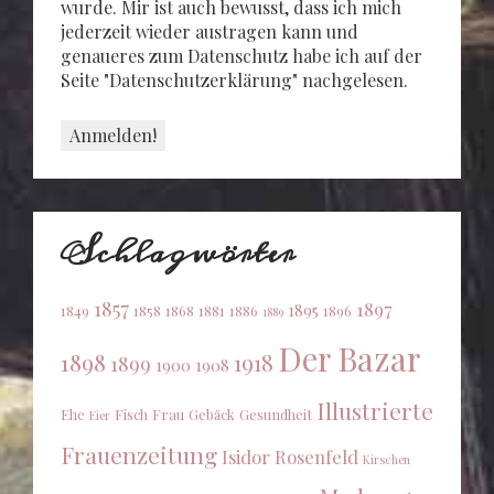
wurde. Mir ist auch bewusst, dass ich mich
jederzeit wieder austragen kann und
genaueres zum Datenschutz habe ich auf der
Seite "Datenschutzerklärung" nachgelesen.
Schlagwörter
1857
1897
1895
1849
1858
1868
1881
1886
1896
1889
Der Bazar
1898
1918
1899
1900
1908
Illustrierte
Ehe
Fisch
Frau
Gebäck
Gesundheit
Eier
Frauenzeitung
Isidor Rosenfeld
Kirschen