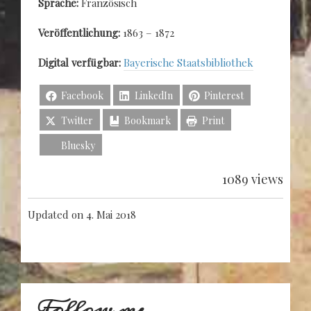
Sprache:
Französisch
Veröffentlichung:
1863 – 1872
Digital verfügbar:
Bayerische Staatsbibliothek
Facebook
LinkedIn
Pinterest
Twitter
Bookmark
Print
Bluesky
1089 views
Updated on 4. Mai 2018
Follow me