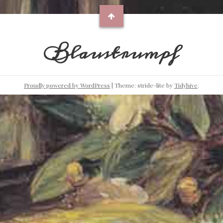
Blaustrumpf
Proudly powered by WordPress
|
Theme: stride-lite by
Tidyhive
.