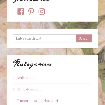
facebook
pinterest
instagram
Kategorien
Amüsantes
Filme & Serien
Frauen im 19. Jahrhundert