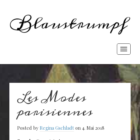
Blaust
rewriting history
Toggle
navigati
Les Modes
parisiennes
Posted by
Regina Gschladt
on 4. Mai 2018