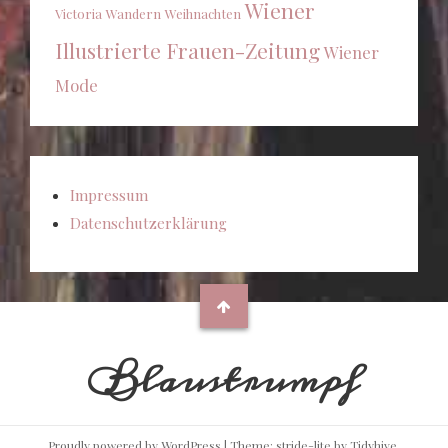
Wiener
Victoria
Wandern
Weihnachten
Illustrierte Frauen-Zeitung
Wiener
Mode
Impressum
Datenschutzerklärung
Blaustrumpf
Proudly powered by WordPress
|
Theme: stride-lite by
Tidyhive
.