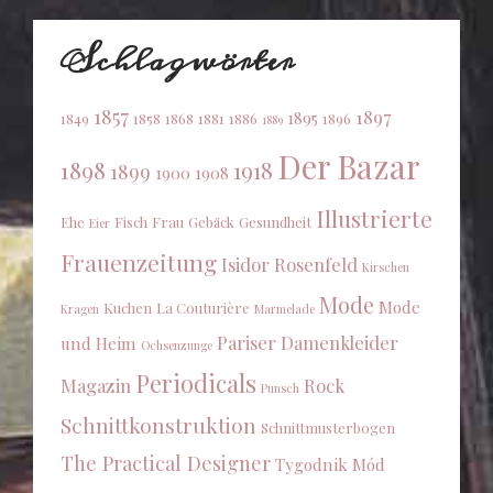
Schlagwörter
1857
1897
1895
1849
1858
1868
1881
1886
1896
1889
Der Bazar
1898
1918
1899
1900
1908
Illustrierte
Ehe
Fisch
Frau
Gebäck
Gesundheit
Eier
Frauenzeitung
Isidor Rosenfeld
Kirschen
Mode
Mode
Kuchen
La Couturière
Kragen
Marmelade
Pariser Damenkleider
und Heim
Ochsenzunge
Periodicals
Magazin
Rock
Punsch
Schnittkonstruktion
Schnittmusterbogen
The Practical Designer
Tygodnik Mód