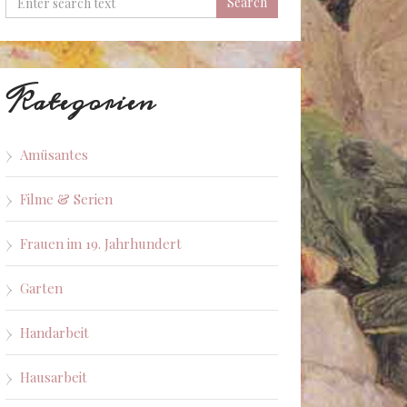
Kategorien
Amüsantes
Filme & Serien
Frauen im 19. Jahrhundert
Garten
Handarbeit
Hausarbeit