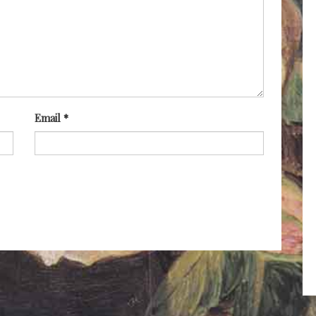
Email
*