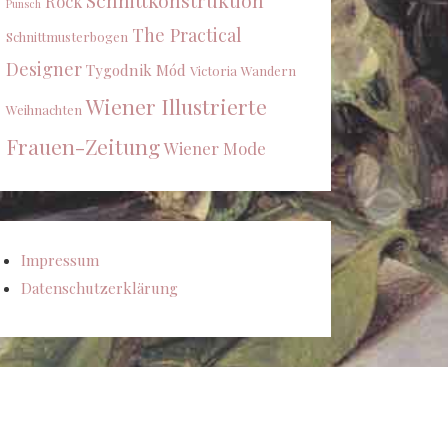
Schnittkonstruktion
Rock
Punsch
The Practical
Schnittmusterbogen
Designer
Tygodnik Mód
Victoria
Wandern
Wiener Illustrierte
Weihnachten
Frauen-Zeitung
Wiener Mode
Impressum
Datenschutzerklärung