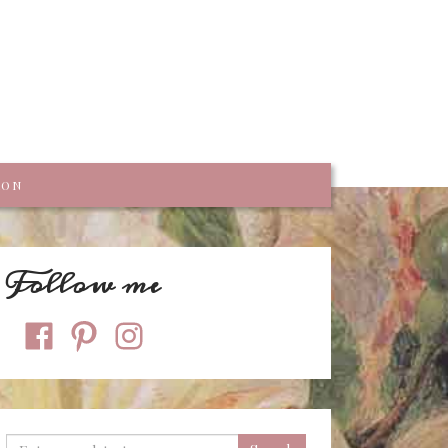
trumpf
KON
Follow me
facebook
pinterest
instagram