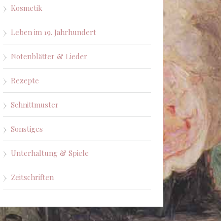
Kosmetik
Leben im 19. Jahrhundert
Notenblätter & Lieder
Rezepte
Schnittmuster
Sonstiges
Unterhaltung & Spiele
Zeitschriften