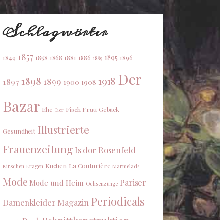
Schlagwörter
1857
1895
1849
1858
1868
1881
1886
1896
1889
Der
1898
1918
1899
1897
1900
1908
Bazar
Ehe
Fisch
Frau
Gebäck
Eier
Illustrierte
Gesundheit
Frauenzeitung
Isidor Rosenfeld
Kuchen
La Couturière
Kirschen
Kragen
Marmelade
Mode
Pariser
Mode und Heim
Ochsenzunge
Periodicals
Damenkleider Magazin