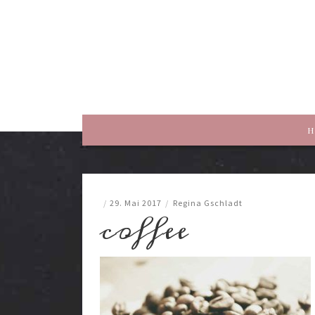
rewriting history
H
/
29. Mai 2017
/
Regina Gschladt
coffee