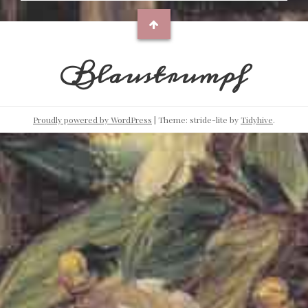
Blaustrumpf
Proudly powered by WordPress
|
Theme: stride-lite by
Tidyhive
.