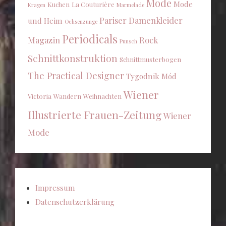
Mode
Mode
Kuchen
La Couturière
Kragen
Marmelade
Pariser Damenkleider
und Heim
Ochsenzunge
Periodicals
Magazin
Rock
Punsch
Schnittkonstruktion
Schnittmusterbogen
The Practical Designer
Tygodnik Mód
Wiener
Victoria
Wandern
Weihnachten
Illustrierte Frauen-Zeitung
Wiener
Mode
Impressum
Datenschutzerklärung