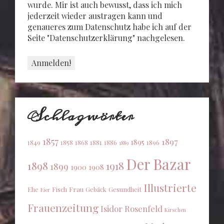
wurde. Mir ist auch bewusst, dass ich mich
jederzeit wieder austragen kann und
genaueres zum Datenschutz habe ich auf der
Seite "Datenschutzerklärung" nachgelesen.
Schlagwörter
1857
1897
1895
1849
1858
1868
1881
1886
1896
1889
Der Bazar
1898
1918
1899
1900
1908
Illustrierte
Ehe
Fisch
Frau
Gebäck
Gesundheit
Eier
Frauenzeitung
Isidor Rosenfeld
Kirschen